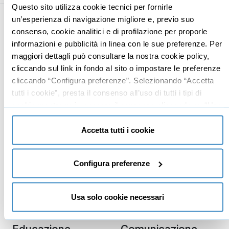
Questo sito utilizza cookie tecnici per fornirle
un’esperienza di navigazione migliore e, previo suo
consenso, cookie analitici e di profilazione per proporle
Business
Digital marketing
informazioni e pubblicità in linea con le sue preferenze. Per
Mindset imprenditoriale
Seo
maggiori dettagli può consultare la nostra cookie policy,
Imprenditoria
Social media manager
cliccando sul link in fondo al sito o impostare le preferenze
cliccando “Configura preferenze”. Selezionando “Accetta
Risorse Umane
E-commerce
tutti i cookie”, presta il consenso all’uso di tutti i tipi di
Vendita
Google
cookie mentre può revocare il consenso cliccando su “Usa
Branding
Data analyst
solo cookie necessari” e saranno attivati i soli cookie
tecnici necessari al corretto funzionamento del sito.
Accetta tutti i cookie
Leadership
Business management
Configura preferenze
Marketing
Produttività
Gestione aziendale
Usa solo cookie necessari