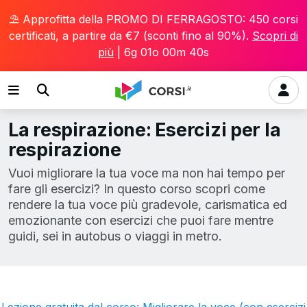
⛱️ Approfitta della PROMO DI FERRAGOSTO: 450 corsi
certificati, a partire da €7 (sconti fino al 90%).
Scopri di
più
|
6g 01o 00m 39s
La respirazione: Esercizi per la
respirazione
Vuoi migliorare la tua voce ma non hai tempo per
fare gli esercizi? In questo corso scopri come
rendere la tua voce più gradevole, carismatica ed
emozionante con esercizi che puoi fare mentre
guidi, sei in autobus o viaggi in metro.