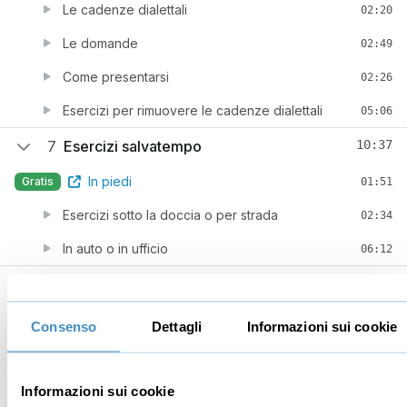
Le cadenze dialettali
02:20
Le domande
02:49
Come presentarsi
02:26
Esercizi per rimuovere le cadenze dialettali
05:06
7
Esercizi salvatempo
10:37
In piedi
Gratis
01:51
Esercizi sotto la doccia o per strada
02:34
In auto o in ufficio
06:12
8
Consigli
07:40
I “trucchi della nonna”
04:07
Consenso
Dettagli
Informazioni sui cookie
La routine quotidiana
03:33
Informazioni sui cookie