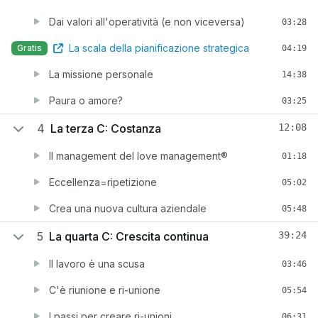
Dai valori all'operatività (e non viceversa)
03:28
La scala della pianificazione strategica
Gratis
04:19
La missione personale
14:38
Paura o amore?
03:25
4
La terza C: Costanza
12:08
Il management del love management®
01:18
Eccellenza=ripetizione
05:02
Crea una nuova cultura aziendale
05:48
5
La quarta C: Crescita continua
39:24
Il lavoro è una scusa
03:46
C'è riunione e ri-unione
05:54
I passi per creare ri-unioni
06:31