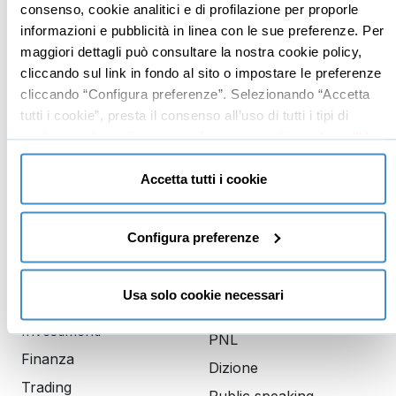
Imprenditoria
Social media manager
consenso, cookie analitici e di profilazione per proporle
Risorse Umane
E-commerce
informazioni e pubblicità in linea con le sue preferenze. Per
maggiori dettagli può consultare la nostra cookie policy,
Vendita
Google
cliccando sul link in fondo al sito o impostare le preferenze
Branding
Data analyst
cliccando “Configura preferenze”. Selezionando “Accetta
Leadership
tutti i cookie”, presta il consenso all’uso di tutti i tipi di
cookie mentre può revocare il consenso cliccando su “Usa
Business management
solo cookie necessari” e saranno attivati i soli cookie
Marketing
tecnici necessari al corretto funzionamento del sito.
Accetta tutti i cookie
Produttività
Gestione aziendale
Configura preferenze
Educazione
Comunicazione
Usa solo cookie necessari
finanziaria
Copywriting
Investimenti
PNL
Finanza
Dizione
Trading