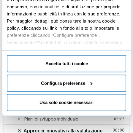
consenso, cookie analitici e di profilazione per proporle
5
Gestione dei dati di performance
05:00
informazioni e pubblicità in linea con le sue preferenze.
Raccolta e analisi dei dati di performance
02:24
Per maggiori dettagli può consultare la nostra cookie
policy, cliccando sul link in fondo al sito o impostare le
Utilizzo della tecnologia nel monitoraggio
02:36
preferenze cliccando “Configura preferenze”.
delle performance
Selezionando “Accetta tutti i cookie”, presta il consenso
6
Sfide e soluzioni nel monitoraggio delle
02:06
all’uso di tutti i tipi di cookie mentre può revocare il
performance
consenso cliccando su “Usa solo cookie necessari” e
saranno attivati i soli cookie tecnici necessari al corretto
Accetta tutti i cookie
Identificazione e gestione delle Sfide Comuni
02:06
funzionamento del sito.
7
Sfide e Soluzioni nel Monitoraggio
05:58
Configura preferenze
delle Performance
Bias inconsci, resistenza al cambiamento
01:42
Usa solo cookie necessari
Strategie di miglioramento continuo
02:11
Piani di sviluppo individuale
02:05
8
Approcci innovativi alla valutazione
06:08