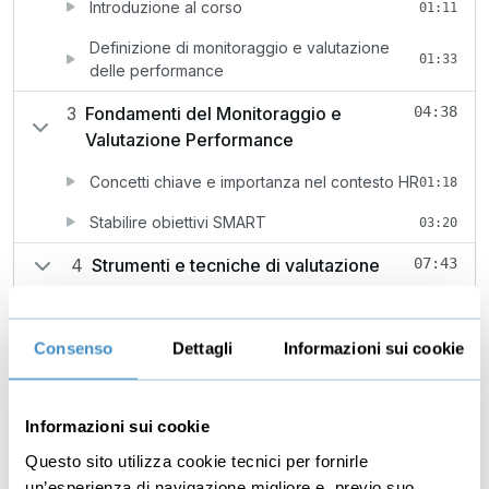
Introduzione al corso
01:11
Definizione di monitoraggio e valutazione
01:33
delle performance
3
Fondamenti del Monitoraggio e
04:38
Valutazione Performance
Concetti chiave e importanza nel contesto HR
01:18
Stabilire obiettivi SMART
03:20
4
Strumenti e tecniche di valutazione
07:43
Strumenti di valutazione performance
01:22
tradizionali e innovativi
Consenso
Dettagli
Informazioni sui cookie
Valutazione 360 gradi, feedback continuo,
03:20
valutazioni basate su KPI
Informazioni sui cookie
Tecniche di feedback efficace
01:30
Questo sito utilizza cookie tecnici per fornirle
Principi del feedback costruttivo
01:31
un’esperienza di navigazione migliore e, previo suo