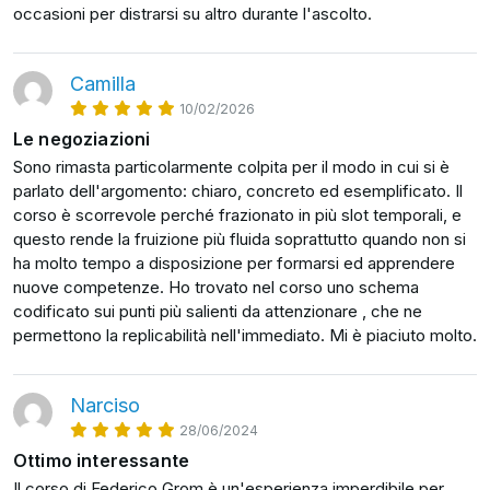
occasioni per distrarsi su altro durante l'ascolto.
che non ti aspetteresti mai
Il fondamentale lavoro da svolgere prima della
negoziazione: solo questo, vedrai, può fare una
Camilla
grande differenza sul risultato finale;
10/02/2026
Un potente set di “tecniche comportamentali” per
Le negoziazioni
aiutarti a entrare in empatia con l’altra parte,
Sono rimasta particolarmente colpita per il modo in cui si è
scoprire eventuali bluff e rimanere sempre in
parlato dell'argomento: chiaro, concreto ed esemplificato. Il
leadership durante la negoziazione
corso è scorrevole perché frazionato in più slot temporali, e
Una carrellata delle situazioni negoziali più
questo rende la fruizione più fluida soprattutto quando non si
frequenti, e come gestirle: dall’ostacolo “costa
ha molto tempo a disposizione per formarsi ed apprendere
troppo”, ai tempi della negoziazione, ai pregiudizi
nuove competenze. Ho trovato nel corso uno schema
culturali tra le parti, agli impegni che poi non
codificato sui punti più salienti da attenzionare , che ne
permettono la replicabilità nell'immediato. Mi è piaciuto molto.
vengono onorati, all’uso corretto delle deadline
...e molto molto altro.
Narciso
Nel corso imparerai tutto questo sia attraverso le
spiegazioni del Dott. Grom, sia attraverso delle
28/06/2024
simulazioni che ti aiuteranno a capire meglio come
Ottimo interessante
applicare le tecniche.
Il corso di Federico Grom è un'esperienza imperdibile per