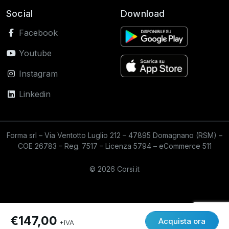
Social
Download
Facebook
Youtube
Instagram
Linkedin
Forma srl – Via Ventotto Luglio 212 – 47895 Domagnano (RSM) –
COE 26783 – Reg. 7517 – Licenza 5794 – eCommerce 511
© 2026 Corsi.it
€147,00
Acquista ora
+IVA