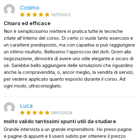
Nel corso degli anni è stato più volte invitato, in
ottimo contratto… oppure l’esatto contrario.
Cosimo
qualità di speaker, a raccontare la sua esperienza
13/11/2023
all’interno di diverse realtà imprenditoriali italiane e
Insomma: la negoziazione è una delle abilità su cui,
Chiaro ed efficace
internazionali, con l’obiettivo di trasmettere i valori
soprattutto se parliamo di esigenze di business,
Non è semplicissimo mettere in pratica tutte le tecniche
che lo hanno portato alla creazione e allo sviluppo
probabilmente vale più la pena d'investire, proprio per
citate all'interno del corso. Di certo ci vuole tanto esercizio e
di GROM e delle successive attività imprenditoriali.
il ritorno sull’investimento veloce che può dare rispetto
un carattere predisposto, ma con caparbia si può raggiungere
a molte altre.
un ottimo risultato. Bellissimo l'approccio del dott. Grom alla
Ama investire il tempo e le sue risorse in nuove
negoziazione, dimostra di avere uno stile elegante e sicuro di
avventure ed esperienze: la mobilità del futuro e
Ecco perché per insegnarti a negoziare nel business
sè. Sarebbe bello aggiungere delle simulazioni che riguardino
l’e-learning sono le sue prossime sfide.
come un professionista, abbiamo chiesto aiuto al Dott.
anche la compravendita, o, ancor meglio, la vendita di servizi,
Federico Grom, l’uomo che non solo ha co-fondato
per vedere applicato quanto esposto durante il corso. Ad
l’omonima catena di gelaterie Grom, una catena da
ogni modo, ultraconsigliato.
oltre 50 milioni di euro di fatturato, quasi 1000
dipendenti e la presenza di più di 80 gelaterie in 15 paesi
del mondo, per aprire le quali sono state necessarie
Luca
oltre 1.000 negoziazioni affrontate personalmente, ma
08/01/2024
Federico Grom è soprattutto l’uomo che ha negoziato,
molto valido tantissimi spunti utili da studiare
ancora una volta in prima persona, l’exit multi
Grande intervista a un grande imprenditore. Ho preso pagine
milionaria della sua creatura, una vera situazione da
e pagine di appunti e li userò subito per ottenere il prezzo