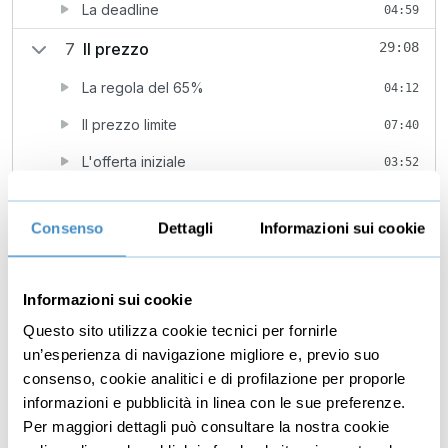
La deadline
04:59
7
Il prezzo
29:08
La regola del 65%
04:12
Il prezzo limite
07:40
L'offerta iniziale
03:52
Le condizioni accessorie al prezzo
03:50
Consenso
Dettagli
Informazioni sui cookie
La mediazione
04:47
La negoziazione di Las Vegas: Caesar Palace
04:47
Informazioni sui cookie
8
Conclusione
08:35
Questo sito utilizza cookie tecnici per fornirle
L'analisi prezzo: esempio nel mercato
un’esperienza di navigazione migliore e, previo suo
07:30
immobiliare
consenso, cookie analitici e di profilazione per proporle
informazioni e pubblicità in linea con le sue preferenze.
I concetti chiave relativi alla negoziazione
01:05
Per maggiori dettagli può consultare la nostra cookie
08:45