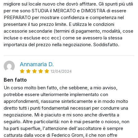
“Davide contro Golia”.
migliore sul locale nuovo che dovrò affittare. Gli spunti più utili
per me sono STUDIA il MERCATO e DIMOSTRA di essere
Ecco perché i segreti e linee guida che Grom può
PREPARATO per mostrare confidenza e competenza nel
insegnarti in questo corso possono fare veramente la
presentare il tuo prezzo limite. E utilizza le condizioni
differenza nella tua abilità di negoziatore, anche se sei
accessorie secondarie (termini di pagamento, modalità, cose
già un esperto.
incluse o escluse ecc ecc) come se avessero la stessa
importanza del prezzo nella negoziazione. Soddisfatto.
Ecco cosa stai per scoprire nel corso di oggi:
Il segreto del “setup etico della negoziazione”: la
Annamaria D.
personalissima tecnica che consente a Federico di
12/04/2024
rimanere sempre apprezzabile dalla controparte e
Ben fatto
di spuntare comunque ottime condizioni
Un corso molto ben fatto, che sebbene, a mio avviso,
“Negoziazioni in vantaggio e negoziazioni in
potrebbe essere ulteriormente implementato con
svantaggio”: come affrontare una negoziazione
approfondimenti, riassume sinteticamente e in modo molto
quando sei tu il pesce piccolo, e ottenere
diretto tutti i punti fondamentali necessari per condurre una
comunque buone condizioni
negoziazione. Mi è piaciuto e mi sono anche divertita a
seguirlo. Altre particolarità: non è mai pesante o noioso, non
Come gestire il proprio non verbale perché
ha parti superflue, l'attenzione dell'ascoltatore è sempre
comunichi ciò che tu desideri, e soprattutto come
catturata dalla voce di Federico Grom, il che non offre
leggere quello degli altri, con una semplice tecnica