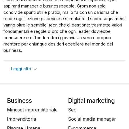
aspiranti manager e businesspeople. Grom non solo
Insomma: alla fine del corso ti sentirai più a tuo agio nel
condivide spunti utili e pratici, ma lo fa con un carisma che
gestire qualsiasi negoziazione e saprai utilizzare le
rende ogni lezione piacevole e stimolante. I suoi insegnamenti
tecniche più impattanti per ottenere le migliori
vanno oltre le semplici tecniche di gestione: trasmette valori
condizioni di qualsiasi cosa tu stia negoziando.
fondamentali e regole d'oro che ogni leader dovrebbe
conoscere e diffondere tra i giovani. Un vero e proprio
Sei pronto dunque a imparare una delle abilità che può
mentore per chiunque desideri eccellere nel mondo del
fare più la differenza sulla tua capacità di produrre
business.
reddito per te, e per l’azienda?
Seguici allora: iniziamo subito.
Leggi altri
Business
Digital marketing
Mindset imprenditoriale
Seo
Imprenditoria
Social media manager
Risorse Umane
E-commerce