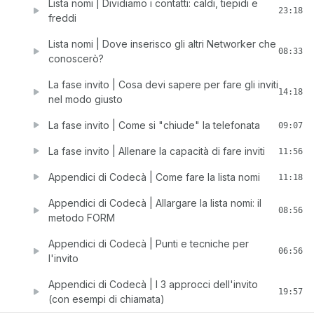
Lista nomi | Dividiamo i contatti: caldi, tiepidi e
23:18
freddi
Lista nomi | Dove inserisco gli altri Networker che
08:33
conoscerò?
La fase invito | Cosa devi sapere per fare gli inviti
14:18
nel modo giusto
La fase invito | Come si "chiude" la telefonata
09:07
La fase invito | Allenare la capacità di fare inviti
11:56
Appendici di Codecà | Come fare la lista nomi
11:18
Appendici di Codecà | Allargare la lista nomi: il
08:56
metodo FORM
Appendici di Codecà | Punti e tecniche per
06:56
l'invito
Appendici di Codecà | I 3 approcci dell'invito
19:57
(con esempi di chiamata)