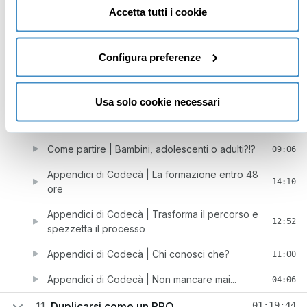
tecnici necessari al corretto funzionamento del sito.
Accetta tutti i cookie
Come partire | Vera vittoria o vero lavoro?
09:18
Come partire | Da fare prima dell'incontro (evita
09:33
Configura preferenze
1000 domande)
Come partire | Il Teachable Heart... e l'evento
10:28
Lancio
Usa solo cookie necessari
Come partire | I compiti per casa, quali sono?
07:29
Come partire | Bambini, adolescenti o adulti?!?
09:06
Appendici di Codecà | La formazione entro 48
14:10
ore
Appendici di Codecà | Trasforma il percorso e
12:52
spezzetta il processo
Appendici di Codecà | Chi conosci che?
11:00
Appendici di Codecà | Non mancare mai...
04:06
11
Duplicarsi come un PRO
01:19:44