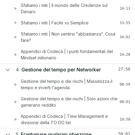
Sfatiamo i miti | Il mondo delle Credenze sul
24:13
Denaro
Sfatiamo i miti | Facile vs Semplice
33:55
Sfatiamo i miti | Non sentirsi "abbastanza". Cosa
34:01
fare?
Appendici di Codecà | I punti fondamentali del
14:28
Mindset milionario
4
Gestione del tempo per Networker
27:50
Gestione del tempo e dei rischi | Massimizza il
08:59
tempo e inverti l'agenda
Gestione del tempo e dei rischi | Solo azioni che
08:01
generano reddito
Appendici di Codecà | Time Management e
10:50
divisione della TO DO list
5
Frantumare qualsiasi obiezione
50:01