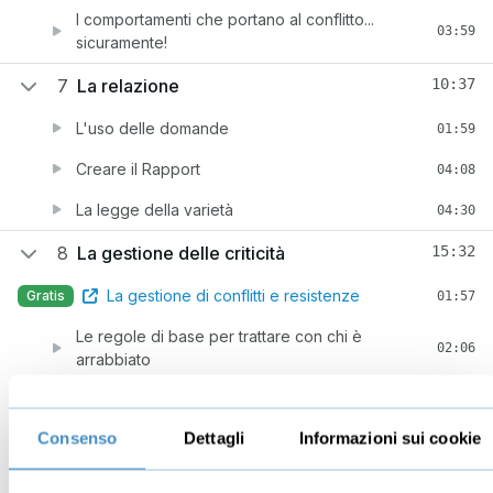
I comportamenti che portano al conflitto...
03:59
sicuramente!
7
La relazione
10:37
L'uso delle domande
01:59
Creare il Rapport
04:08
La legge della varietà
04:30
8
La gestione delle criticità
15:32
La gestione di conflitti e resistenze
Gratis
01:57
Le regole di base per trattare con chi è
02:06
arrabbiato
3 comportamenti efficaci di fronte alle obiezioni
04:35
Consenso
Dettagli
Informazioni sui cookie
2 tecniche di risposta
03:53
In sintesi: applica i 4 accordi Toltechi
03:01