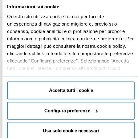
Informazioni sui cookie
Questo sito utilizza cookie tecnici per fornirle
un’esperienza di navigazione migliore e, previo suo
consenso, cookie analitici e di profilazione per proporle
Business
Digital marketing
informazioni e pubblicità in linea con le sue preferenze. Per
Mindset imprenditoriale
Seo
maggiori dettagli può consultare la nostra cookie policy,
cliccando sul link in fondo al sito o impostare le preferenze
Imprenditoria
Social media manager
cliccando “Configura preferenze”. Selezionando “Accetta
Risorse Umane
E-commerce
tutti i cookie”, presta il consenso all’uso di tutti i tipi di
Vendita
Google
cookie mentre può revocare il consenso cliccando su “Usa
solo cookie necessari” e saranno attivati i soli cookie
Branding
Data analyst
tecnici necessari al corretto funzionamento del sito.
Accetta tutti i cookie
Leadership
Business management
Configura preferenze
Marketing
Produttività
Usa solo cookie necessari
Gestione aziendale