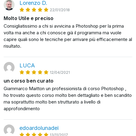
strumento.
Lorenzo D.
- Training 101 (101 tecniche risparmia tempo da
22/01/2018
usare in Photoshop)
Usando un linguaggio semplice, parlando abbastanza
Molto Utile e preciso
Ha inoltre il piacere di partecipare al webinar
lentamente e cercando sempre di spiegare con
Consigliatissimo a chi si avvicina a Photoshop per la prima
online “Photoshop per Tutti” (curato da Robin
chiarezza nuovi termini tecnici che ogni tanto dovrò
volta ma anche a chi conosce già il programma ma vuole
Good), con il ruolo d'insegnante, dove spiega i
introdurre.
capire quali sono le tecniche per arrivare più efficacemente al
trucchi più utili e le tecniche più efficaci per
risultato.
modificare, ritoccare e ottimizzare le immagini in
Così che anche tu possa sentirti a tuo agio e pian piano
Photoshop, passo-passo, per chi parte da zero.
acquisire più sicurezza, sia nell'utilizzo dei vari
LUCA
strumenti di Photoshop, sia nella gestione completa
12/04/2021
delle tue immagini: attraverso l’uso dei livelli, la
un corso ben curato
creazione di selezioni, di maschere, la correzione
Giammarco Maitton un professionista di corso Photoshop ,
cromatica, e tanto altro.
ho trovato questo corso molto ben dettagliato e ben scandito
ma soprattutto molto ben strutturato a livello di
Insomma: alla fine di questo corso saprai realizzare o
approfondimento
modificare le tue immagini proprio come farebbe un
vero professionista.
edoardolunadei
Ad esempio
13/11/2017