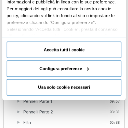
informazioni e pubblicità in linea con le sue preferenze.
Stili di livello
10:02
Per maggiori dettagli può consultare la nostra cookie
policy, cliccando sul link in fondo al sito o impostare le
Livelli forma
03:01
preferenze cliccando “Configura preferenze”.
Introduzione oggetto avanzato
12:15
Selezionando “Accetta tutti i cookie”, presta il consenso
all’uso di tutti i tipi di cookie mentre può revocare il
Filtri avanzati
Gratis
07:04
consenso cliccando su “Usa solo cookie necessari” e
Maschera di ritaglio
06:14
saranno attivati i soli cookie tecnici necessari al corretto
Accetta tutti i cookie
funzionamento del sito.
Composizioni livelli
07:06
Unire livelli
Configura preferenze
07:13
6
Colore e strumenti creativi
29:44
Usa solo cookie necessari
Scegliere i colori
10:38
Pennelli Parte 1
09:57
Pennelli Parte 2
03:31
Filtri
05:38