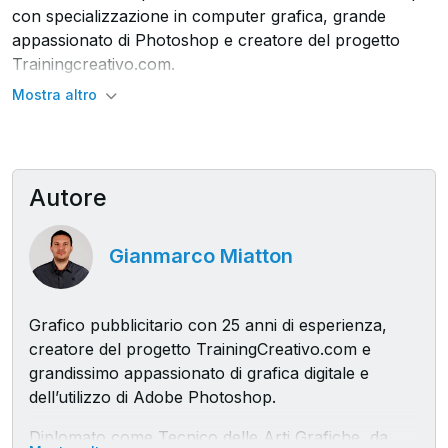
con specializzazione in computer grafica, grande
appassionato di Photoshop e creatore del progetto
Trainingcreativo.com.
Mostra altro
Oggi ti mostro tutto quello che devi sapere per
cominciare ad usare Photoshop CC senza farti venire il
mal di testa e sapendo già dove mettere le mani a
seconda del lavoro che dovrai andare a fare.
Autore
Photoshop è il software n. 1 al mondo per la gestione
Gianmarco Miatton
delle immagini.
Conoscere le funzioni principali e perché no anche
Grafico pubblicitario con 25 anni di esperienza,
qualche “trucco del mestiere” di chi usa questo
creatore del progetto TrainingCreativo.com e
programma di professione, ti consentirà di realizzare
grandissimo appassionato di grafica digitale e
immagini dall'aspetto professionale, sia operando con il
dell’utilizzo di Adobe Photoshop.
semplice fotoritocco su foto esistenti, sia realizzando le
tue immagini o parti della tua immagine partendo da
Diplomato come Tecnico delle Arti Grafiche, da