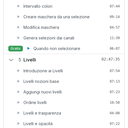
Intervallo colori
07:44
Creare maschera da una selezione
09:14
Modifica maschera
04:57
Genera selezioni dai canali
11:39
Quando non selezionare
Gratis
06:07
5
Livelli
02:47:35
Introduzione ai Livelli
07:54
Livelli nozioni base
07:13
Aggiungi nuovi livelli
07:23
Ordine livelli
10:50
Livelli e trasparenza
04:00
Livelli e opacità
07:22