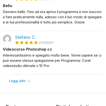
Bello
Saprai scontornare un oggetto.
Davvero bello. Fino ad ora aprivo il programma e non riuscivo
a fare praticamente nulla, adesso con il tuo modo di spiegare
Saprai eliminare o sostituire lo sfondo delle foto.
e la tua professionalità è tutto più semplice. Grazie
Saprai ritoccare un immagine per correggere i
Stefano C.
difetti dei visi e di altri soggetti.
27/11/2017
Videocorso Photoshop cc
Saprai eliminare oggetti dalle foto.
Interessantissimo e spiegato molto bene. Vorrei sapere se ci
può essere stessa spiegazione per Programma: Corel
Saprai inserire del testo.
videostudio ultimate x 10 Pro
Saprai migliorare i colori.
Leggi altri
Saprai fare dei fotomontaggi e delle composizioni
grafiche.
Saprai creare effetti speciali.