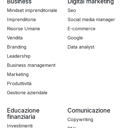
Business
Digital marketing
Mindset imprenditoriale
Seo
E molto, molto altro.
Imprenditoria
Social media manager
Risorse Umane
E-commerce
Sei pronto ad usare Adobe Photoshop CC, per
Vendita
Google
modificare le tue immagini come un vero
professionista?
Branding
Data analyst
Leadership
Seguimi allora: iniziamo!
Business management
Ah dimenticavo! Finalmente puoi avere la conferma
Marketing
che a scuola si sbagliavano di grosso.
Produttività
Gestione aziendale
Qui, più copi più impari!
Cominciamo!
Educazione
Comunicazione
finanziaria
Copywriting
Investimenti