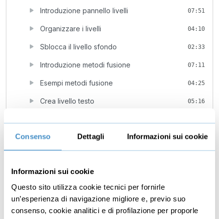
Introduzione pannello livelli
07:51
Organizzare i livelli
04:10
Sblocca il livello sfondo
02:33
Introduzione metodi fusione
07:11
Esempi metodi fusione
04:25
Crea livello testo
05:16
Livello testo avanzato
08:54
Consenso
Dettagli
Informazioni sui cookie
Regolazioni distruttive e non distruttive
05:58
Altro su livelli regolazione
06:24
Informazioni sui cookie
Livelli regolazione avanzati
04:52
Questo sito utilizza cookie tecnici per fornirle
Introduzione maschera livello
06:04
un’esperienza di navigazione migliore e, previo suo
Contrastare con le maschere
consenso, cookie analitici e di profilazione per proporle
06:20