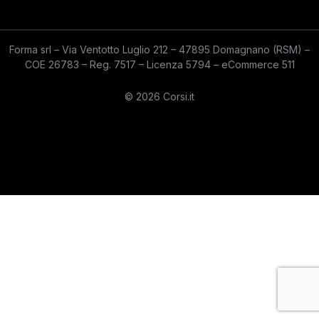
Forma srl – Via Ventotto Luglio 212 – 47895 Domagnano (RSM) –
COE 26783 – Reg. 7517 – Licenza 5794 – eCommerce 511
© 2026 Corsi.it