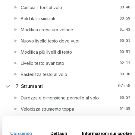
Cambia il font al volo
00:40
Bold italic simulati
00:59
Modifica crenatura veloce
01:43
Nuovo livello testo dove vuoi
00:51
Modifica più livelli di testo
00:51
Livello testo avanzato
02:13
Rasterizza testo al volo
00:30
7
Strumenti
07:56
Durezza e dimensione pennello al volo
00:57
Velocizza strumento toppa
01:35
Opacità strumento taglierina
00:49
Strumento "Sposta" al volo
01:14
Consenso
Dettagli
Informazioni sui cookie