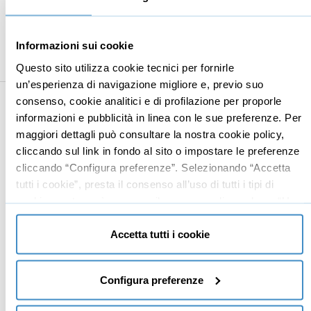
Sposta origine timbro clone
01:00
Pennello firma
01:28
Informazioni sui cookie
Questo sito utilizza cookie tecnici per fornirle
Timbro clone non distruttivo
00:53
un’esperienza di navigazione migliore e, previo suo
8
Selezioni e scontorni
10:32
consenso, cookie analitici e di profilazione per proporle
informazioni e pubblicità in linea con le sue preferenze. Per
Seleziona metà documento
01:28
maggiori dettagli può consultare la nostra cookie policy,
Incolla oggetti dove vuoi
01:38
cliccando sul link in fondo al sito o impostare le preferenze
cliccando “Configura preferenze”. Selezionando “Accetta
Allinea gli oggetti al documento
01:02
tutti i cookie”, presta il consenso all’uso di tutti i tipi di
Trova il centro perfetto
cookie mentre può revocare il consenso cliccando su “Usa
01:13
solo cookie necessari” e saranno attivati i soli cookie
Attiva selezioni con un clic
01:23
tecnici necessari al corretto funzionamento del sito.
Accetta tutti i cookie
Sposta selezione al volo
00:37
Salva selezioni
01:32
Configura preferenze
Strumento penna principianti
00:39