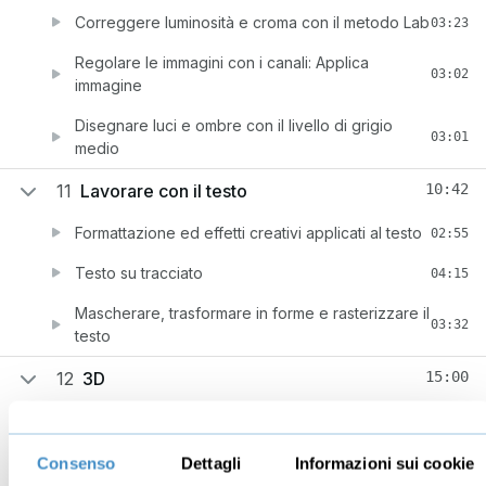
Correggere luminosità e croma con il metodo Lab
03:23
Regolare le immagini con i canali: Applica
03:02
immagine
Disegnare luci e ombre con il livello di grigio
03:01
medio
11
Lavorare con il testo
10:42
Formattazione ed effetti creativi applicati al testo
02:55
Testo su tracciato
04:15
Mascherare, trasformare in forme e rasterizzare il
03:32
testo
12
3D
15:00
Area di lavoro 3D
02:58
Creare e manipolare oggetti 3D
07:18
Consenso
Dettagli
Informazioni sui cookie