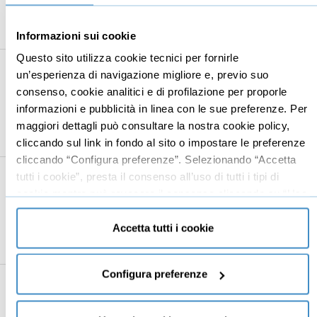
Applicare la grafica a un oggetto 3D
01:58
Informazioni sui cookie
Esportare contenuti 3D
02:46
Questo sito utilizza cookie tecnici per fornirle
13
Photoshop per il web
18:40
un’esperienza di navigazione migliore e, previo suo
Composizioni multischermo
consenso, cookie analitici e di profilazione per proporle
10:22
informazioni e pubblicità in linea con le sue preferenze. Per
Lo strumento Sezione
05:03
maggiori dettagli può consultare la nostra cookie policy,
cliccando sul link in fondo al sito o impostare le preferenze
Creare pulsanti
03:15
cliccando “Configura preferenze”. Selezionando “Accetta
14
Animazioni e video
15:19
tutti i cookie”, presta il consenso all’uso di tutti i tipi di
cookie mentre può revocare il consenso cliccando su “Usa
La timeline
03:04
solo cookie necessari” e saranno attivati i soli cookie
Creare GIF animate
06:02
tecnici necessari al corretto funzionamento del sito.
Accetta tutti i cookie
Importare, modificare ed esportare clip video
06:13
Configura preferenze
15
Azioni e automazione
09:15
Creare, modificare, avviare Azioni
03:34