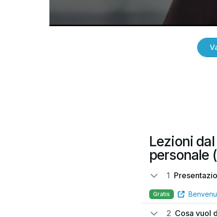
Va
Lezioni da
personale 
1
Presentazi
Benvenu
Gratis
2
Cosa vuol d