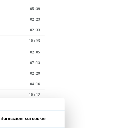
05:39
02:23
02:33
16:03
02:05
07:13
02:29
04:16
16:42
03:19
06:18
Informazioni sui cookie
03:15