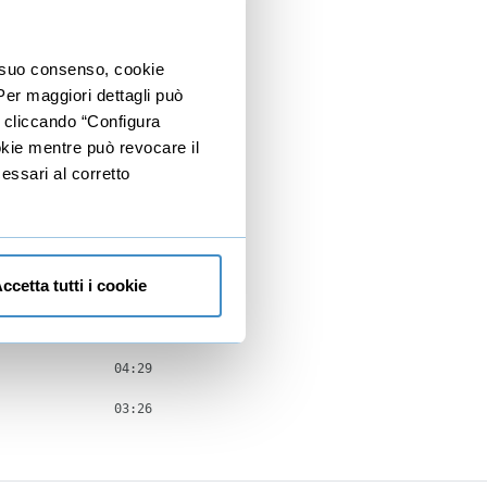
03:50
io suo consenso, cookie
25:03
 Per maggiori dettagli può
e cliccando “Configura
04:58
ookie mentre può revocare il
06:24
essari al corretto
02:20
03:56
07:25
ccetta tutti i cookie
07:55
04:29
03:26