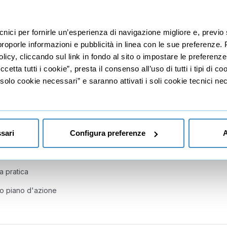
ti e la loro misurazione
ecnici per fornirle un’esperienza di navigazione migliore e, prev
situazionale e PNL
r proporle informazioni e pubblicità in linea con le sue preferenze.
licy, cliccando sul link in fondo al sito o impostare le preferenz
tuazionali
etta tutti i cookie”, presta il consenso all’uso di tutti i tipi di c
ituazioni – Parte 1
lo cookie necessari” e saranno attivati i soli cookie tecnici nec
situazioni – Parte 2
 di precisione
 della PNL alla leadership situazionale
sari
Configura preferenze
A
tro piano d'azione
ca pratica
tuo piano d'azione