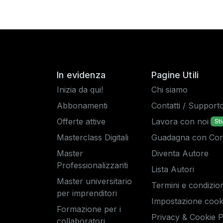
In evidenza
Pagine Utili
Inizia da qui!
Chi siamo
Abbonamenti
Contatti / Support
Offerte attive
Lavora con noi
St
Masterclass Digitali
Guadagna con Corsi
Master
Diventa Autore
Professionalizzanti
Lista Autori
Master universitario
Termini e condizion
per imprenditori
Impostazione cook
Formazione per i
Privacy & Cookie P
collaboratori