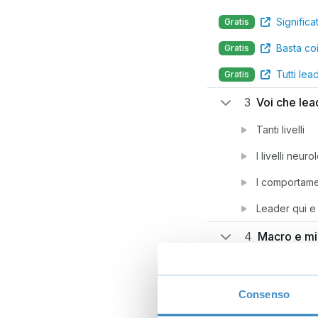
Significa
Gratis
Basta coi 
Gratis
Tutti lea
Gratis
3
Voi che lea
Tanti livelli
I livelli neuro
I comportame
Leader qui e
4
Macro e mi
Macro e 
Gratis
Vision e miss
Consenso
I valori guida