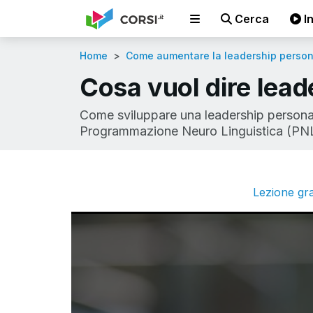
Cerca
In
Home
Come aumentare la leadership person
Cosa vuol dire leade
Come sviluppare una leadership personale 
Programmazione Neuro Linguistica (PN
Lezione gra