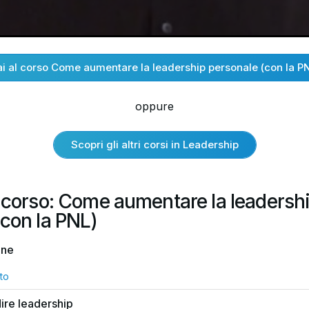
i al corso Come aumentare la leadership personale (con la P
oppure
Scopri gli altri corsi in Leadership
l corso: Come aumentare la leadersh
(con la PNL)
one
to
ire leadership