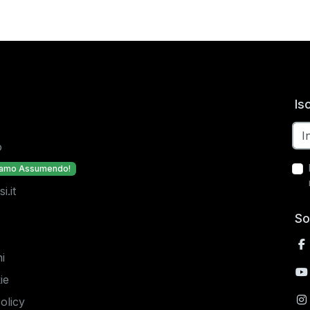
Is
o
iamo Assumendo!
.it
So
i
ie
olicy