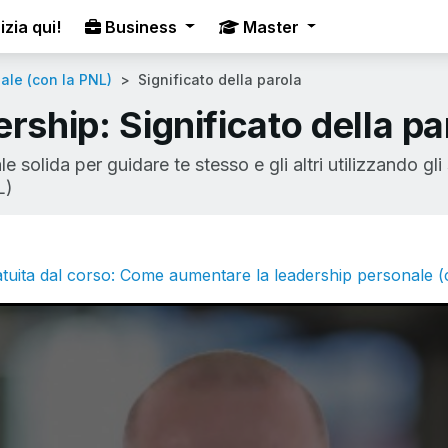
izia qui!
Business
Master
ale (con la PNL)
Significato della parola
rship: Significato della pa
solida per guidare te stesso e gli altri utilizzando gli
L)
tuita dal corso: Come aumentare la leadership personale 