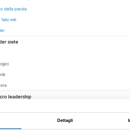
to della parola
falsi miti
der
der siete
logici
nti
 ora
cro leadership
Micro leadership: cosa sono
ion
Dettagli