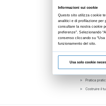
Informazioni sui cookie
I comportamen
Questo sito utilizza cookie t
5
Leadership 
analitici e di profilazione pe
consultare la nostra cookie po
Differenze si
preferenze”. Selezionando “Acc
4 stili per 4 s
consenso cliccando su “Usa so
funzionamento del sito.
4 stili per 4 
Il linguaggio
L'adattamento
Usa solo cookie neces
6
Ecco il vos
Pratica prati
Costruire il 