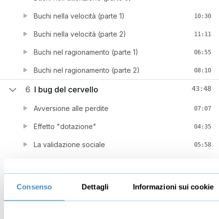
Buchi nella velocità (parte 1)
10:30
Buchi nella velocità (parte 2)
11:11
Buchi nel ragionamento (parte 1)
06:55
Buchi nel ragionamento (parte 2)
08:10
6
I bug del cervello
43:48
Avversione alle perdite
07:07
Effetto "dotazione"
04:35
La validazione sociale
05:58
I rinforzi e l'effetto alone
08:14
Eros e tanatos
09:43
Consenso
Dettagli
Informazioni sui cookie
Istruzioni per l'uso: essere persuasori eticamente
08:11