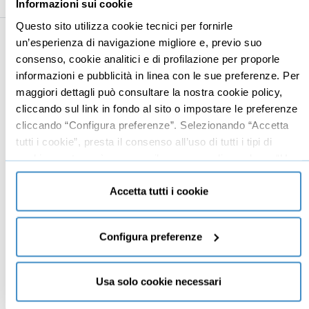
Informazioni sui cookie
Questo sito utilizza cookie tecnici per fornirle
un’esperienza di navigazione migliore e, previo suo
Business
Digital marketing
consenso, cookie analitici e di profilazione per proporle
informazioni e pubblicità in linea con le sue preferenze. Per
Mindset imprenditoriale
Seo
maggiori dettagli può consultare la nostra cookie policy,
Imprenditoria
Social media manager
cliccando sul link in fondo al sito o impostare le preferenze
Risorse Umane
E-commerce
cliccando “Configura preferenze”. Selezionando “Accetta
tutti i cookie”, presta il consenso all’uso di tutti i tipi di
Vendita
Google
cookie mentre può revocare il consenso cliccando su “Usa
Branding
Data analyst
solo cookie necessari” e saranno attivati i soli cookie
Leadership
tecnici necessari al corretto funzionamento del sito.
Accetta tutti i cookie
Business management
Marketing
Configura preferenze
Produttività
Gestione aziendale
Usa solo cookie necessari