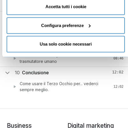
05:21
allineamento del campo energetico”
tecnici necessari al corretto funzionamento del sito.
Accetta tutti i cookie
9
Vivere con 3 occhi bene aperti
41:16
Configura preferenze
Attivare il Terzo Occhio mentre cammini ad occhi
06:45
aperti: la “camminata di potere”
Usa solo cookie necessari
Meditazione guidata: “camminata di potere”
25:45
Osservare la follia quotidiana e diventare un
08:46
trasmutatore umano
10
Conclusione
12:02
Come usare il Terzo Occhio per... vederci
12:02
sempre meglio.
Business
Digital marketing