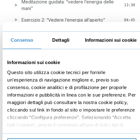
Meditazione guidata: “vedere l’energia delle
13:30
mani”
Esercizio 2: “Vedere l’energia all’aperto”
04:45
Meditazione guidata: “vedere l’energia
12:44
all’aperto”
Consenso
Dettagli
Informazioni sui cookie
Esercizio 3: “Vedere il proprio campo energetico
05:56
allo specchio”
Informazioni sui cookie
Meditazione guidata: “vedere il proprio campo
16:44
Questo sito utilizza cookie tecnici per fornirle
energetico allo specchio”
un’esperienza di navigazione migliore e, previo suo
8
Proteggersi dall’inquinamento energetico
58:42
consenso, cookie analitici e di profilazione per proporle
informazioni e pubblicità in linea con le sue preferenze. Per
L’aura: i misteri del campo energetico umano
20:41
maggiori dettagli può consultare la nostra cookie policy,
cliccando sul link in fondo al sito o impostare le preferenze
L’aura e l’inquinamento energetico
14:43
cliccando “Configura preferenze”. Selezionando “Accetta
Come proteggersi dall’inquinamento energetico:
tutti i cookie”, presta il consenso all’uso di tutti i tipi di
17:57
consigli pratici e allineamento
cookie mentre può revocare il consenso cliccando su “Usa
solo cookie necessari” e saranno attivati i soli cookie
Meditazione guidata: “schermatura e