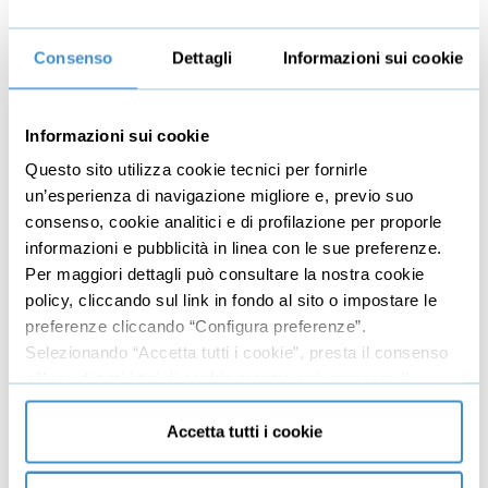
Il recupero crediti stragiudiziale come attività
09:38
primaria da mettere a budget in azienda
Consenso
Dettagli
Informazioni sui cookie
6
Soggetti abilitati per legge al recupero
13:32
crediti stragiudiziale per conto terzi
Informazioni sui cookie
Tipologie di soggetti
06:18
Questo sito utilizza cookie tecnici per fornirle
Insoluti da privati
04:21
un’esperienza di navigazione migliore e, previo suo
consenso, cookie analitici e di profilazione per proporle
Insoluti da Pubbliche Amministrazioni
02:53
informazioni e pubblicità in linea con le sue preferenze.
Per maggiori dettagli può consultare la nostra cookie
7
Documentazione e classificazione dei
14:39
policy, cliccando sul link in fondo al sito o impostare le
debitori
preferenze cliccando “Configura preferenze”.
Importanza di una corretta gestione
Selezionando “Accetta tutti i cookie”, presta il consenso
08:04
documentale
all’uso di tutti i tipi di cookie mentre può revocare il
consenso cliccando su “Usa solo cookie necessari” e
Classificazione di Crediti
02:45
saranno attivati i soli cookie tecnici necessari al corretto
Accetta tutti i cookie
Classificazione di Debitori
01:42
funzionamento del sito.
Approccio del metodo professionale alla