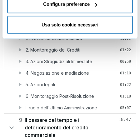
02:08
Configura preferenze
classificazione di crediti e debitori
8
Timeline per una Gestione Efficace
13:08
Usa solo cookie necessari
dell'Insoluto Commerciale in Azienda
1. Prevenzione dell'Insoluto
01:50
2. Monitoraggio dei Crediti
01:22
3. Azioni Stragiudiziali Immediate
00:59
4. Negoziazione e mediazione
01:10
5. Azioni legali
01:22
6. Monitoraggio Post-Risoluzione
01:18
Il ruolo dell'Ufficio Amministrazione
05:07
9
Il passare del tempo e il
18:47
deterioramento del credito
commerciale