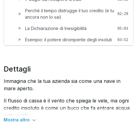
Perché il tempo distrugge il tuo credito (e tu
02:29
ancora non lo sai)
La Dichiarazione di Inesigibilità
05:03
Esempio: il potere dirompente degli insoluti
03:52
Dettagli
Immagina che la tua azienda sia come una nave in
mare aperto.
Il flusso di cassa è il vento che spiega le vele, ma ogni
credito insoluto è come un buco che fa entrare acqua
nello scafo.
Mostra altro
Senza un sistema efficace di recupero crediti, la nave
rischia di affondare, lentamente ma inevitabilmente.