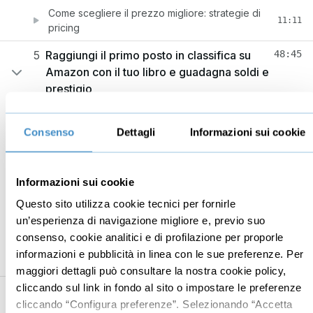
Come scegliere il prezzo migliore: strategie di
11:11
pricing
5
Raggiungi il primo posto in classifica su
48:45
Amazon con il tuo libro e guadagna soldi e
prestigio
Raggiungi il primo posto in classifica con un libro
23:14
gratuito: la strategia illustrata passo passo
Consenso
Dettagli
Informazioni sui cookie
Raggiungi il primo posto in classifica con un libro
12:54
a pagamento: la strategia illustrata passo passo
Informazioni sui cookie
Come usare il tuo libro per ottenere prestigio nel
Questo sito utilizza cookie tecnici per fornirle
07:11
tuo settore
un’esperienza di navigazione migliore e, previo suo
consenso, cookie analitici e di profilazione per proporle
Come guadagnare soldi grazie al tuo libro
04:21
informazioni e pubblicità in linea con le sue preferenze. Per
Saluti e un ultimo consiglio
01:05
maggiori dettagli può consultare la nostra cookie policy,
cliccando sul link in fondo al sito o impostare le preferenze
6
BONUS
40:00
cliccando “Configura preferenze”. Selezionando “Accetta