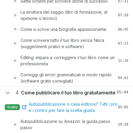
Sette schemi per scrivere storie di successo
07:31
La struttura del saggio (libri di formazione, di
07:28
opinione o tecnici)
Come si scrive una biografia appassionante
06:45
Come scrivere tutto il tuo libro senza fatica
07:23
(suggerimenti pratici e software)
Editing: impara a correggere il tuo libro come un
11:16
professionista
Correggi gli errori grammaticali in modo rapido
04:41
(software gratis consigliati)
4
Come pubblicare il tuo libro gratuitamente
45:44
Autopubblicazione o casa editrice? Tutti i pro
Gratis
05:05
e i contro per fare la scelta giusta
Autopubblicazione su Amazon: la guida passo
29:28
passo