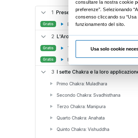
consultare la nostra cookie po
preferenze”. Selezionando “Acc
1
Presentazione
consenso cliccando su “Usa so
Benvenuto
Gratis
funzionamento del sito.
2
L'Aromaterapia Energetica
Tutto è energia
Gratis
Usa solo cookie neces
Energia, Chakra e Corpi Sottili in 
Gratis
3
I sette Chakra e la loro applicazion
Primo Chakra: Muladhara
Secondo Chakra: Svadhisthana
Terzo Chakra: Manipura
Quarto Chakra: Anahata
Quinto Chakra: Vishuddha