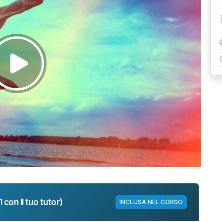
Riprodurre
il
video
 con il tuo tutor)
INCLUSA NEL CORSO