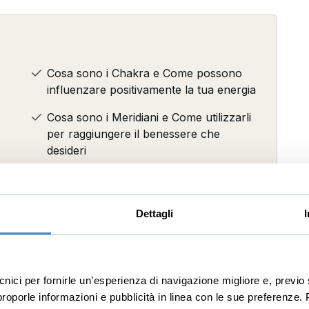
Cosa sono i Chakra e Come possono
influenzare positivamente la tua energia
Cosa sono i Meridiani e Come utilizzarli
per raggiungere il benessere che
desideri
Come seguire i cicli della natura e vivere
in sintonia con essa grazie
all’aromaterapia
Dettagli
ecnici per fornirle un’esperienza di navigazione migliore e, prev
r proporle informazioni e pubblicità in linea con le sue preferenze.