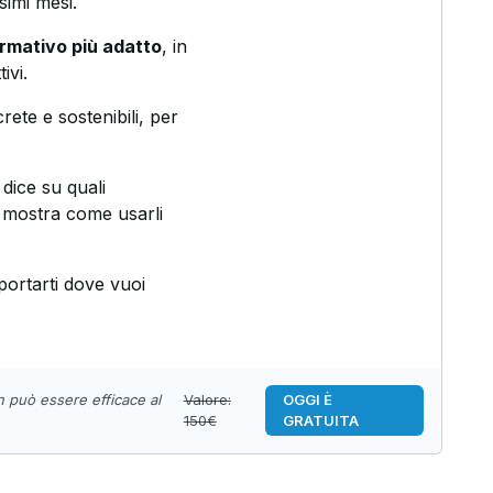
simi mesi.
ormativo più adatto
, in
ivi.
rete e sostenibili, per
i dice su quali
i mostra come usarli
portarti dove vuoi
n può essere efficace al
Valore:
OGGI È
150€
GRATUITA