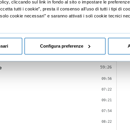
licy, cliccando sul link in fondo al sito o impostare le preferenz
etta tutti i cookie”, presta il consenso all’uso di tutti i tipi di c
02:57
lo cookie necessari” e saranno attivati i soli cookie tecnici nec
02:57
07:07
03:28
sari
Configura preferenze
A
Aromaterpia
03:39
e
59:26
09:56
07:22
09:21
07:54
08:22