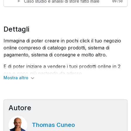
Caso studio e analisi di store fatto male
09:50
Dettagli
Immagina di poter creare in pochi click il tuo negozio
online compreso di catalogo prodotti, sistema di
pagamento, sistema di consegne e molto altro.
E di poter iniziare a vendere i tuoi prodotti online in 2
ore o poco più partendo da adesso.
Mostra altro
Ecco: questo è ciò che puoi fare usando Shopify, lo
strumento perfetto per vendere online utilizzato da
quasi due milioni di negozi in tutto il mondo.
Autore
Ciao, sono Thomas Cuneo.
Sono un esperto di marketing digitale, e sono il co-
Thomas Cuneo
proprietario e Growth Manager di Linkinet, agenzia con