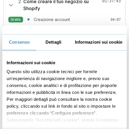
2
Come creare il tuo negozio su
01:37:43
Shopify
Creazione account
Gratis
04:07
Come selezionare il piano più adatto alle tue
05:42
esigenze
Consenso
Dettagli
Informazioni sui cookie
Creare il negozio e le impostazioni base
Gratis
03:27
Come collegare il sistema di pagamento
10:20
Informazioni sui cookie
Checkout
10:07
Questo sito utilizza cookie tecnici per fornirle
un’esperienza di navigazione migliore e, previo suo
Spedizioni e logistica
05:08
consenso, cookie analitici e di profilazione per proporle
Altre impostazioni
07:58
informazioni e pubblicità in linea con le sue preferenze.
Per maggiori dettagli può consultare la nostra cookie
Come scegliere il tema
08:03
policy, cliccando sul link in fondo al sito o impostare le
Creazione di un nuovo prodotto
05:44
preferenze cliccando “Configura preferenze”.
Selezionando “Accetta tutti i cookie”, presta il consenso
Creazione collezioni
Gratis
03:10
all’uso di tutti i tipi di cookie mentre può revocare il