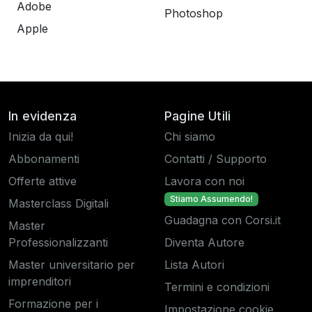
Adobe
Photoshop
Apple
In evidenza
Pagine Utili
Inizia da qui!
Chi siamo
Abbonamenti
Contatti / Supporto
Offerte attive
Lavora con noi
Stiamo Assumendo!
Masterclass Digitali
Guadagna con Corsi.it
Master
Professionalizzanti
Diventa Autore
Master universitario per
Lista Autori
imprenditori
Termini e condizioni
Formazione per i
Impostazione cookie