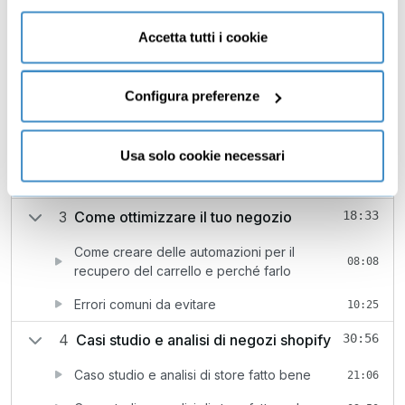
Come creare menù, sottomenù e footer
Gratis
03:15
consenso cliccando su “Usa solo cookie necessari” e
saranno attivati i soli cookie tecnici necessari al corretto
Accetta tutti i cookie
Analisi statistiche e report vendite (come
04:34
funzionamento del sito.
inserire analytics)
Come creare codici e coupon di sconto
Configura preferenze
08:04
Come aggiungere applicazioni e funzionalità
05:14
aggiuntive al tuo negozio (plugins)
Usa solo cookie necessari
Come personalizzare tema e pagine
12:50
3
Come ottimizzare il tuo negozio
18:33
Come creare delle automazioni per il
08:08
recupero del carrello e perché farlo
Errori comuni da evitare
10:25
4
Casi studio e analisi di negozi shopify
30:56
Caso studio e analisi di store fatto bene
21:06