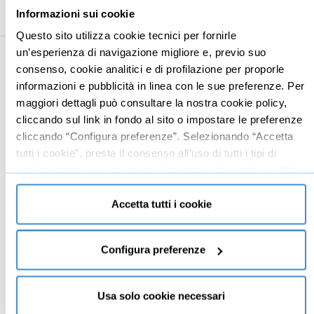
Informazioni sui cookie
Questo sito utilizza cookie tecnici per fornirle
un’esperienza di navigazione migliore e, previo suo
consenso, cookie analitici e di profilazione per proporle
Business
Digital marketing
informazioni e pubblicità in linea con le sue preferenze. Per
Mindset imprenditoriale
Seo
maggiori dettagli può consultare la nostra cookie policy,
cliccando sul link in fondo al sito o impostare le preferenze
Imprenditoria
Social media manager
cliccando “Configura preferenze”. Selezionando “Accetta
Risorse Umane
E-commerce
tutti i cookie”, presta il consenso all’uso di tutti i tipi di
Vendita
Google
cookie mentre può revocare il consenso cliccando su “Usa
solo cookie necessari” e saranno attivati i soli cookie
Branding
Data analyst
tecnici necessari al corretto funzionamento del sito.
Accetta tutti i cookie
Leadership
Business management
Configura preferenze
Marketing
Produttività
Usa solo cookie necessari
Gestione aziendale