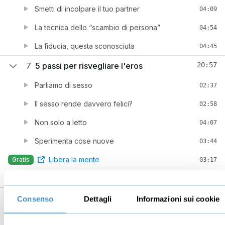
Smetti di incolpare il tuo partner
04:09
La tecnica dello “scambio di persona”
04:54
La fiducia, questa sconosciuta
04:45
7
5 passi per risvegliare l'eros
20:57
Parliamo di sesso
02:37
Il sesso rende davvero felici?
02:58
Non solo a letto
04:07
Sperimenta cose nuove
03:44
Libera la mente
Gratis
03:17
Parla dei tuoi desideri
04:14
8
Inizia ad agire
04:05
Consenso
Dettagli
Informazioni sui cookie
Cambiare dipende da te
04:05