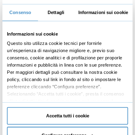
4
Le 7 meditazioni giornaliere
02:25:02
Consenso
Dettagli
Informazioni sui cookie
Prima Meditazione: "L'Attenzione"
19:18
Informazioni sui cookie
Seconda Meditazione: "Liberati dal pensiero
21:08
automatico"
Questo sito utilizza cookie tecnici per fornirle
un’esperienza di navigazione migliore e, previo suo
Terza Meditazione: "Distacco emotivo"
18:52
consenso, cookie analitici e di profilazione per proporle
Quarta Meditazione: "I 3 Segreti del
informazioni e pubblicità in linea con le sue preferenze.
19:35
Successo"
Per maggiori dettagli può consultare la nostra cookie
policy, cliccando sul link in fondo al sito o impostare le
Quinta Meditazione: "Assumiti le tue
22:42
preferenze cliccando “Configura preferenze”.
Responsabilità"
Selezionando “Accetta tutti i cookie”, presta il consenso
Sesta Meditazione: "Chi vuoi nutrire?"
21:00
all’uso di tutti i tipi di cookie mentre può revocare il
consenso cliccando su “Usa solo cookie necessari” e
Settima Meditazione: "Ricordati chi sei"
22:27
saranno attivati i soli cookie tecnici necessari al corretto
Accetta tutti i cookie
funzionamento del sito.