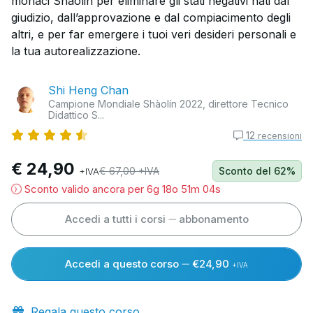
monaci Shaolin per eliminare gli stati negativi nati dal
giudizio, dall’approvazione e dal compiacimento degli
altri, e per far emergere i tuoi veri desideri personali e
la tua autorealizzazione.
Shi Heng Chan
Campione Mondiale Shàolín 2022, direttore Tecnico
Didattico S...
12
recensioni
€ 24,90
€ 67,00 +IVA
Sconto
del 62%
+IVA
Sconto valido ancora per
6g 18o 51m 03s
Accedi a tutti i corsi
abbonamento
Accedi a questo corso
€24,90
+IVA
Regala questo corso