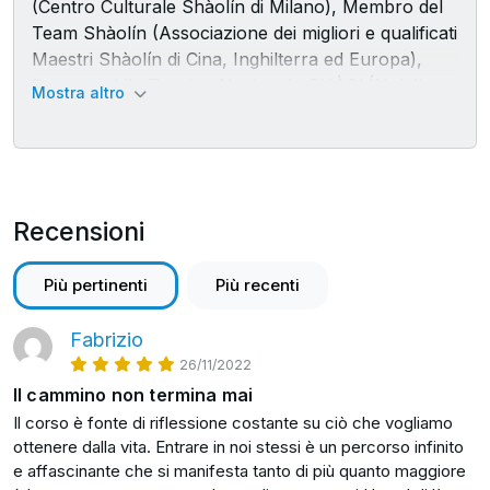
(Centro Culturale Shàolín di Milano), Membro del
costoso, una casa in un quartiere particolare, un
Team Shàolín (Associazione dei migliori e qualificati
partner, un percorso universitario, una carriera
Maestri Shàolín di Cina, Inghilterra ed Europa),
lavorativa.
Responsabile Tecnico Nazionale SHÀOLÍN dello
Mostra altro
C.S.E.N, Maestro WTKA Kung-fu 6° Dan,
Ogni cosa può subire questo condizionamento.
“Educatore Sociale in Arti Marziali, Sport da
E questo può generare conflitti, rabbia, perdita di
Combattimento, Discipline Orientali” della Regione
concentrazione, depressione, stress.
Lombardia secondo lo Standard Educativo
Internazionale Jitakyoei e Certificazione di Qualità
Recensioni
L’obiettivo di questo corso avanzato sulla meditazione è
ed Etica UNI-EN-ISO 9001.
di usare la conoscenza dei monaci Shaolin, l’esperienza
che mi hanno tramandato dopo più 30 anni di studio
Più pertinenti
Più recenti
35°Generazione Shàolín, discepolo diretto di 釋延達
insieme a loro nel monastero in Cina, per eliminare gli
Shì-Yán-Dá (少林寺监院 Supervisore del Tempio
stati negativi nati dal giudizio, dall’approvazione e dal
Shàolín, 少林寺武僧僧团长 Responsabile del Team
Fabrizio
compiacimento degli altri...
di Esibizione Marziale dei Monaci Shàolín, 观音寺住
26/11/2022
持 Abate del Tempio Guānyīn), Come Maestro,
Il cammino non termina mai
...e di far emergere i tuoi veri desideri personali e la tua
Shīfu Shì-Héng-Chán ha ricevuto dal suo
Il corso è fonte di riflessione costante su ciò che vogliamo
autorealizzazione.
Maestro del Tempio Shàolín, il Venerabile Shì-Yán-
ottenere dalla vita. Entrare in noi stessi è un percorso infinito
Dá e dal monaco tutore in Italia Shì-Yán-Huī, la
e affascinante che si manifesta tanto di più quanto maggiore
Attraverso gli esercizi di meditazione che ti mostrerò