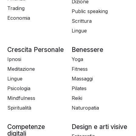
Dizione
Il suo sito è:
Trading
Public speaking
www.shaolintemple.it
Economia
Scrittura
_______________________
Lingue
Scopri tutti i corsi del maestro
Shi Heng Chan
!
Crescita Personale
Benessere
Ipnosi
Yoga
Meditazione
Fitness
Lingue
Massaggi
Psicologia
Pilates
Mindfulness
Reiki
Spiritualità
Naturopatia
Competenze
Design e arti visive
digitali