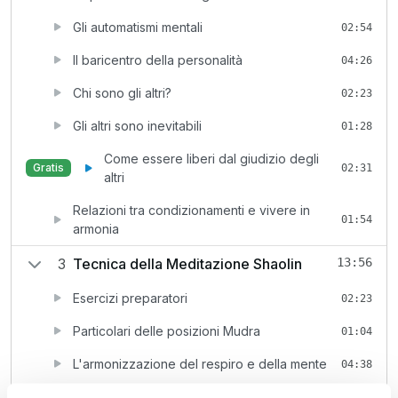
Gli automatismi mentali
02:54
Il baricentro della personalità
04:26
Chi sono gli altri?
02:23
Gli altri sono inevitabili
01:28
Come essere liberi dal giudizio degli
Gratis
02:31
altri
Relazioni tra condizionamenti e vivere in
01:54
armonia
3
Tecnica della Meditazione Shaolin
13:56
Esercizi preparatori
02:23
Particolari delle posizioni Mudra
01:04
L'armonizzazione del respiro e della mente
04:38
Esercizi finali: uscita dalla meditazione
05:51