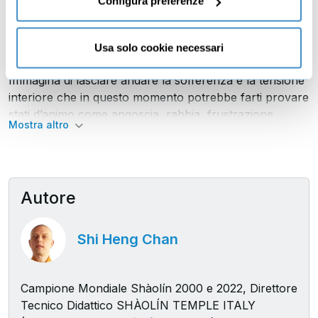
Configura preferenze
Dettagli
Immagina di essere finalmente libero e concentrato
Usa solo cookie necessari
sulla tua realizzazione personale.
Immagina di lasciare andare la sofferenza e la tensione
interiore che in questo momento potrebbe farti provare
stati d’animo come angoscia, rabbia, frustrazione.
Mostra altro
Immagina di ripulire la mente da questi stati che
nascono dal desiderio corrotto di essere quello che gli
altri vogliono e desiderano per noi.
Autore
A lungo andare questo porta a diventare dipendenti dal
giudizio, dall’approvazione e dal compiacimento degli
Shi Heng Chan
altri.
E pian piano diventiamo il risultato dei desideri degli altri
finché la nostra identità diventa solo una comparsa.
Campione Mondiale Shàolín 2000 e 2022, Direttore
Tecnico Didattico SHÀOLÍN TEMPLE ITALY
Una macchina, una borsa, un vestito, un orologio