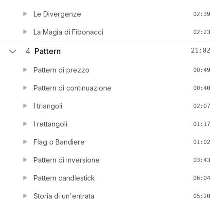
Le Divergenze
02:39
La Magia di Fibonacci
02:23
4
Pattern
21:02
Pattern di prezzo
00:49
Pattern di continuazione
00:40
I triangoli
02:07
I rettangoli
01:17
Flag o Bandiere
01:02
Pattern di inversione
03:43
Pattern candlestick
06:04
Storia di un'entrata
05:20