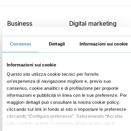
Business
Digital marketing
Mindset imprenditoriale
Seo
Imprenditoria
Social media manager
Consenso
Dettagli
Informazioni sui cookie
Risorse Umane
E-commerce
Vendita
Google
Informazioni sui cookie
Branding
Data analyst
Questo sito utilizza cookie tecnici per fornirle
Leadership
un’esperienza di navigazione migliore e, previo suo
consenso, cookie analitici e di profilazione per proporle
Business management
informazioni e pubblicità in linea con le sue preferenze. Per
Marketing
maggiori dettagli può consultare la nostra cookie policy,
Produttività
cliccando sul link in fondo al sito o impostare le preferenze
cliccando “Configura preferenze”. Selezionando “Accetta
Gestione aziendale
tutti i cookie”, presta il consenso all’uso di tutti i tipi di
cookie mentre può revocare il consenso cliccando su “Usa