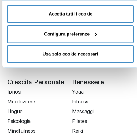
Educazione
Comunicazione
solo cookie necessari” e saranno attivati i soli cookie
finanziaria
tecnici necessari al corretto funzionamento del sito.
Copywriting
Accetta tutti i cookie
Investimenti
PNL
Finanza
Dizione
Configura preferenze
Trading
Public speaking
Economia
Scrittura
Usa solo cookie necessari
Lingue
Crescita Personale
Benessere
Ipnosi
Yoga
Meditazione
Fitness
Lingue
Massaggi
Psicologia
Pilates
Mindfulness
Reiki