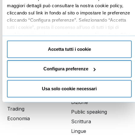
maggiori dettagli può consultare la nostra cookie policy,
Branding
Data analyst
cliccando sul link in fondo al sito o impostare le preferenze
Leadership
cliccando “Configura preferenze”. Selezionando “Accetta
Business management
tutti i cookie”, presta il consenso all’uso di tutti i tipi di
cookie mentre può revocare il consenso cliccando su “Usa
Marketing
solo cookie necessari” e saranno attivati i soli cookie
Produttività
tecnici necessari al corretto funzionamento del sito.
Accetta tutti i cookie
Gestione aziendale
Configura preferenze
Educazione
Comunicazione
finanziaria
Copywriting
Usa solo cookie necessari
Investimenti
PNL
Finanza
Dizione
Trading
Public speaking
Economia
Scrittura
Lingue