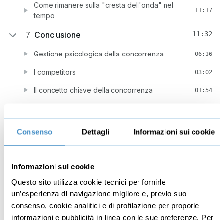
Come rimanere sulla "cresta dell'onda" nel
11:17
tempo
7
Conclusione
11:32
Gestione psicologica della concorrenza
06:36
I competitors
03:02
Il concetto chiave della concorrenza
01:54
Consenso
Dettagli
Informazioni sui cookie
Business
Digital marketing
Informazioni sui cookie
Mindset imprenditoriale
Seo
Questo sito utilizza cookie tecnici per fornirle
Imprenditoria
Social media manager
un’esperienza di navigazione migliore e, previo suo
Risorse Umane
E-commerce
consenso, cookie analitici e di profilazione per proporle
Vendita
Google
informazioni e pubblicità in linea con le sue preferenze. Per