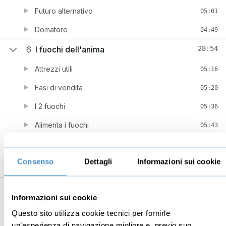
Futuro alternativo
05:01
Domatore
04:49
6
I fuochi dell'anima
28:54
Attrezzi utili
05:16
Fasi di vendita
05:20
I 2 fuochi
05:36
Alimenta i fuochi
05:43
La Cattedrale
06:59
Consenso
Dettagli
Informazioni sui cookie
Informazioni sui cookie
Business
Digital marketing
Questo sito utilizza cookie tecnici per fornirle
Mindset imprenditoriale
Seo
un’esperienza di navigazione migliore e, previo suo