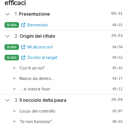
efficaci
1
Presentazione
04:31
Benvenuto
Gratis
04:31
2
Origini del rifiuto
24:53
Mi dicono no!
Gratis
04:50
Occhio al target
Gratis
04:53
Cos'è un no?
05:42
Nasce da dentro...
04:17
… e cresce fuori
05:11
3
Il nocciolo della paura
29:54
Locus del controllo
05:07
“Io non funziono”
06:03