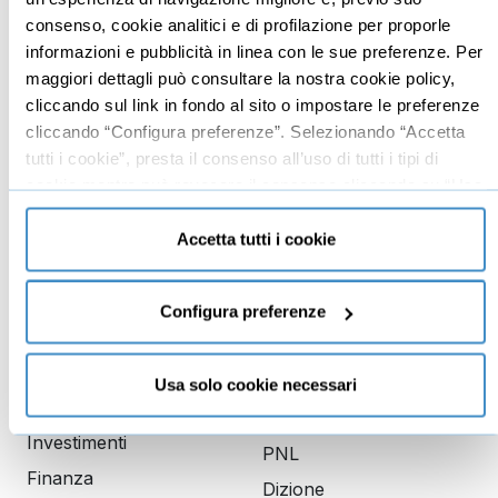
consenso, cookie analitici e di profilazione per proporle
Imprenditoria
Social media manager
informazioni e pubblicità in linea con le sue preferenze. Per
Risorse Umane
E-commerce
maggiori dettagli può consultare la nostra cookie policy,
Vendita
Google
cliccando sul link in fondo al sito o impostare le preferenze
cliccando “Configura preferenze”. Selezionando “Accetta
Branding
Data analyst
tutti i cookie”, presta il consenso all’uso di tutti i tipi di
Leadership
cookie mentre può revocare il consenso cliccando su “Usa
Business management
solo cookie necessari” e saranno attivati i soli cookie
tecnici necessari al corretto funzionamento del sito.
Accetta tutti i cookie
Marketing
Produttività
Configura preferenze
Gestione aziendale
Educazione
Comunicazione
Usa solo cookie necessari
finanziaria
Copywriting
Investimenti
PNL
Finanza
Dizione