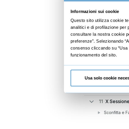
Rabbia, Aggre
7
VI Session
Informazioni sui cookie
Questo sito utilizza cookie t
Motivazione 
analitici e di profilazione pe
8
VII Session
consultare la nostra cookie po
preferenze”. Selezionando “Acc
Ancoraggi Po
consenso cliccando su “Usa so
funzionamento del sito.
9
VIII Sessio
Bolla di Ener
Usa solo cookie neces
10
IX Sessio
Paura e Tens
11
X Session
Sconfitta e F