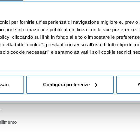
ssività, Ansia, Eccitazione e Dolore
e
ecnici per fornirle un’esperienza di navigazione migliore e, prev
e Autostima
r proporle informazioni e pubblicità in linea con le sue preferenze.
e
licy, cliccando sul link in fondo al sito o impostare le preferenz
etta tutti i cookie”, presta il consenso all’uso di tutti i tipi di c
tenti
lo cookie necessari” e saranno attivati i soli cookie tecnici nec
ne
gia
sari
Configura preferenze
A
ne
ione in gara
e
allimento