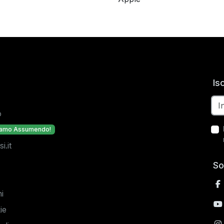
Is
o
iamo Assumendo!
.it
So
i
ie