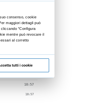
24:16
14:42
io suo consenso, cookie
14:42
 Per maggiori dettagli può
13:56
e cliccando “Configura
ookie mentre può revocare il
13:56
essari al corretto
11:04
11:04
ccetta tutti i cookie
10:06
10:06
10:57
10:57