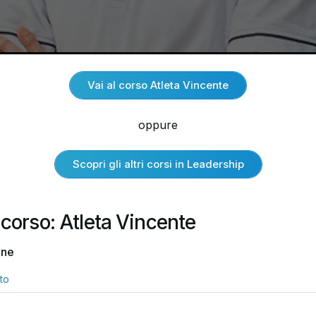
Vai al corso Atleta Vincente
oppure
Scopri gli altri corsi in Leadership
 corso: Atleta Vincente
one
to