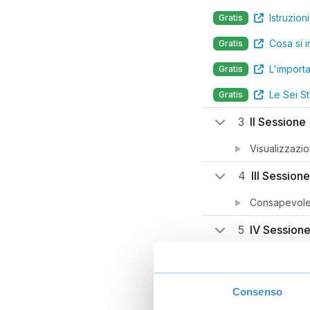
Istruzion
Gratis
Cosa si 
Gratis
L'importa
Gratis
Le Sei St
Gratis
3
II Sessione
Visualizzazi
4
III Sessione
Consapevole
5
IV Session
Obiettivi Ago
6
V Sessione
Consenso