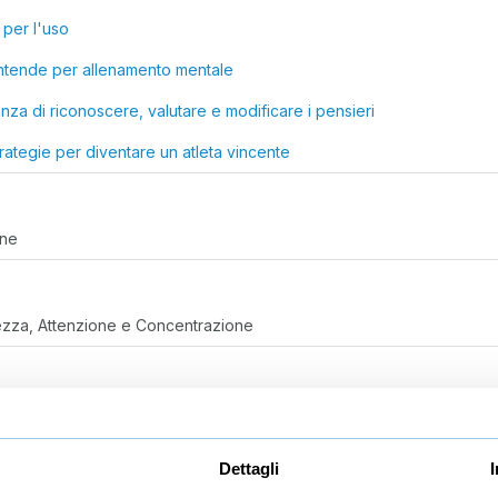
i per l'uso
intende per allenamento mentale
nza di riconoscere, valutare e modificare i pensieri
rategie per diventare un atleta vincente
one
zza, Attenzione e Concentrazione
e
nistici SMART-P, Strategie in Allenamento e Autovalutazione
Dettagli