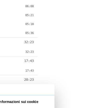
06:08
05:21
05:18
05:36
32:23
32:23
17:43
17:43
20:23
20:23
24:16
Informazioni sui cookie