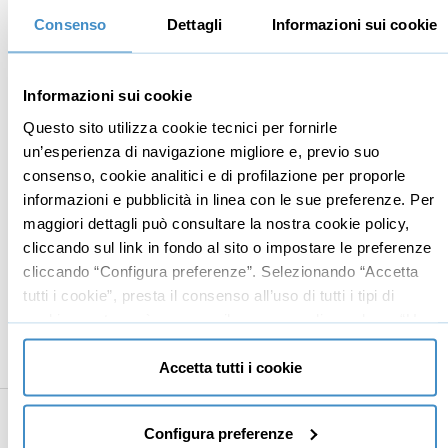
PR per il Brand Positioning
04:17
Consenso
Dettagli
Informazioni sui cookie
Perché fare PR: Le PR danno autorevolezza
07:27
Perché fare PR: Le PR lavorano come vuole la
Informazioni sui cookie
03:08
mente
Questo sito utilizza cookie tecnici per fornirle
Perché fare PR: Le PR non richiedono
un’esperienza di navigazione migliore e, previo suo
01:19
investimenti
consenso, cookie analitici e di profilazione per proporle
informazioni e pubblicità in linea con le sue preferenze. Per
Qual è il punto debole delle PR?
00:33
maggiori dettagli può consultare la nostra cookie policy,
Come fare PR: storia, idea differenziante,
cliccando sul link in fondo al sito o impostare le preferenze
05:12
riferimento
cliccando “Configura preferenze”. Selezionando “Accetta
tutti i cookie”, presta il consenso all’uso di tutti i tipi di
Un trucco per diventare il "riferimento"
03:44
cookie mentre può revocare il consenso cliccando su “Usa
PR su internet: Social Media, cosa sono?
02:08
solo cookie necessari” e saranno attivati i soli cookie
tecnici necessari al corretto funzionamento del sito.
Accetta tutti i cookie
Perché e come usare i Social Media
05:46
7
Conclusione
14:34
Configura preferenze
Domande & risposte - parte 1
02:12