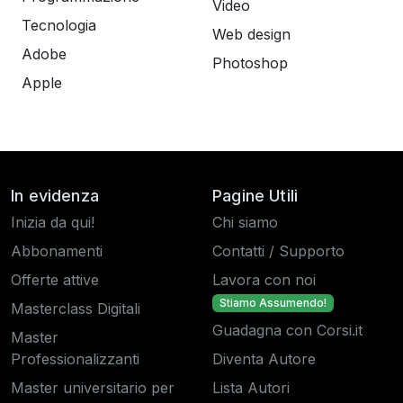
Video
Tecnologia
Web design
Adobe
Photoshop
Apple
In evidenza
Pagine Utili
Inizia da qui!
Chi siamo
Abbonamenti
Contatti / Supporto
Offerte attive
Lavora con noi
Stiamo Assumendo!
Masterclass Digitali
Guadagna con Corsi.it
Master
Professionalizzanti
Diventa Autore
Master universitario per
Lista Autori