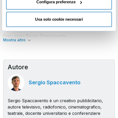
Configura preferenze
Ti piacerebbe imparare a creare contenuti virali e
coinvolgenti, quindi raggiungere migliaia, talvolta milioni
di persone, con contenuti che si diffondono sulla
Usa solo cookie necessari
bacheca e sulla bocca di tutti?
Ciao, sono Sergio Spaccavento,
Mostra altro
Sono un direttore creativo pubblicitario, autore
televisivo, radio, cinematografico, formatore
universitario ed esperto di umorismo.
Autore
Ho oltre 20 anni di esperienza nel mondo
dell’advertising, e nel corso della mia carriera ho vinto
Sergio Spaccavento
diversi premi ai principali festival pubblicitari e
internazionali.
Oggi sono qui perché il team di Corsi.it mi ha chiesto di
Sergio Spaccavento è un creativo pubblicitario,
spiegare nel dettaglio quali sono le strategie migliori per
autore televisivo, radiofonico, cinematografico,
progettare una campagna pubblicitaria dal potenziale
teatrale, docente universitario e conferenziere