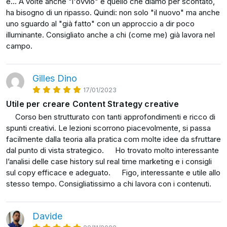
e... A volte anche "l'ovvio" e quello che diamo per scontato,
come si progetta una campagna social dalla scelta
“Cloud Marketing Creators, l'evoluzione del
ha bisogno di un ripasso. Quindi: non solo "il nuovo" ma anche
del copy alle immagini più performanti per
marketing oltre le nuvole” edito da Forbes Italia.
uno sguardo al "già fatto" con un approccio a dir poco
ingaggiare al meglio il pubblico.
illuminante. Consigliato anche a chi (come me) già lavora nel
Poi ti farò accedere ai dietro le quinte di campagne
campo.
diventate virali in Italia e nel mondo, dove
analizzeremo insieme il perché hanno funzionato e
come replicare gli stessi principi di viralità nel tuo
Gilles Dino
caso specifico.
17/01/2023
E molto, molto altro…
Utile per creare Content Strategy creative
Corso ben strutturato con tanti approfondimenti e ricco di
Insomma: alla fine di questo corso ti trasferirò gran
spunti creativi. Le lezioni scorrono piacevolmente, si passa
parte della mia esperienza specifica su cosa rende un
facilmente dalla teoria alla pratica com molte idee da sfruttare
contenuto memorabile e su come crearne di nuovi,
dal punto di vista strategico. Ho trovato molto interessante
originali e coinvolgenti per le tue campagne
l’analisi delle case history sul real time marketing e i consigli
pubblicitarie.
sul copy efficace e adeguato. Figo, interessante e utile allo
stesso tempo. Consigliatissimo a chi lavora con i contenuti.
Seguimi nel corso e iniziamo subito.
Davide