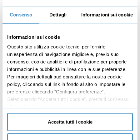
Alcuni esempi di humor
06:53
È virale se imbarazza qualcuno
04:35
Consenso
Dettagli
Informazioni sui cookie
È virale se controcorrente
03:27
È virale se è incredibile
07:30
Informazioni sui cookie
Questo sito utilizza cookie tecnici per fornirle
È virale se ci fa pensare
09:10
un’esperienza di navigazione migliore e, previo suo
È virale se è interattivo
06:01
consenso, cookie analitici e di profilazione per proporle
informazioni e pubblicità in linea con le sue preferenze.
La rilevanza
02:39
Per maggiori dettagli può consultare la nostra cookie
Immagini per un contenuto virale
Gratis
02:24
policy, cliccando sul link in fondo al sito o impostare le
preferenze cliccando “Configura preferenze”.
Dove trovare contenuti virali
06:15
Selezionando “Accetta tutti i cookie”, presta il consenso
Alcuni consigli e messa in pratica
06:25
all’uso di tutti i tipi di cookie mentre può revocare il
consenso cliccando su “Usa solo cookie necessari” e
saranno attivati i soli cookie tecnici necessari al corretto
Accetta tutti i cookie
funzionamento del sito.
Dettagli