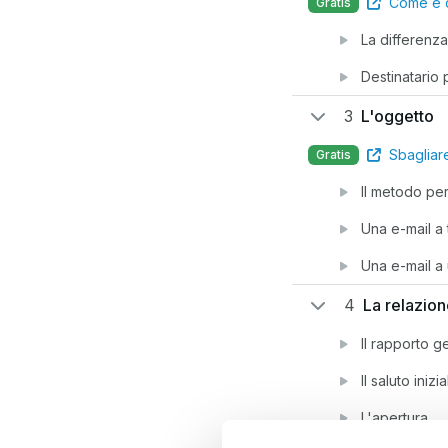
Come e q
Gratis
La differenza
Destinatario 
3
L'oggetto
Sbagliar
Gratis
Il metodo per
Una e-mail a t
Una e-mail a 
4
La relazion
Il rapporto g
Il saluto inizi
L'apertura