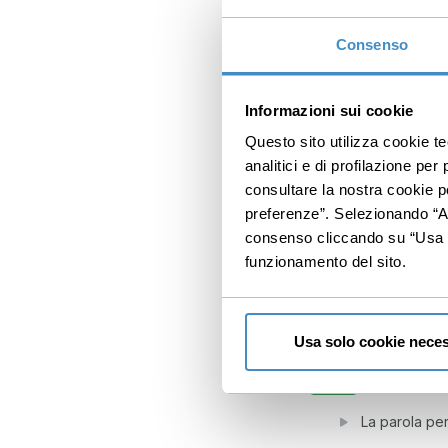
Il saluto final
Consenso
5
Il messagg
Disporre o p
Informazioni sui cookie
La sintesi
Questo sito utilizza cookie t
La giusta se
analitici e di profilazione pe
consultare la nostra cookie po
Il collegamen
preferenze”. Selezionando “Acc
Le evidenzia
consenso cliccando su “Usa so
funzionamento del sito.
6
La lingua
Introduzione
Usa solo cookie neces
Scrivere fras
I sinomini
Gratis
La parola per