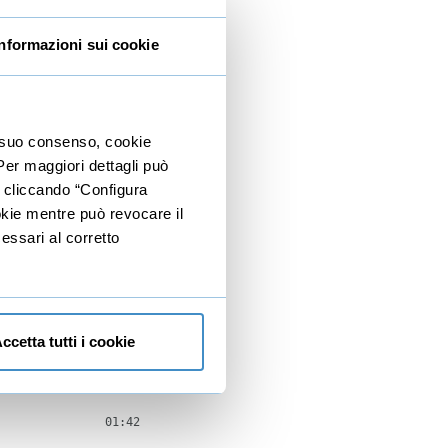
01:54
Informazioni sui cookie
35:20
07:02
08:19
io suo consenso, cookie
04:43
 Per maggiori dettagli può
e cliccando “Configura
08:21
ookie mentre può revocare il
06:55
essari al corretto
30:34
04:48
ccetta tutti i cookie
07:16
03:18
01:42