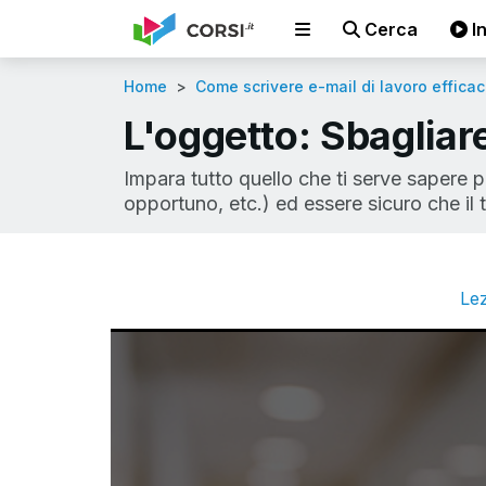
Cerca
In
Home
Come scrivere e-mail di lavoro efficac
L'oggetto: Sbagliar
Impara tutto quello che ti serve sapere pe
opportuno, etc.) ed essere sicuro che i
Lez