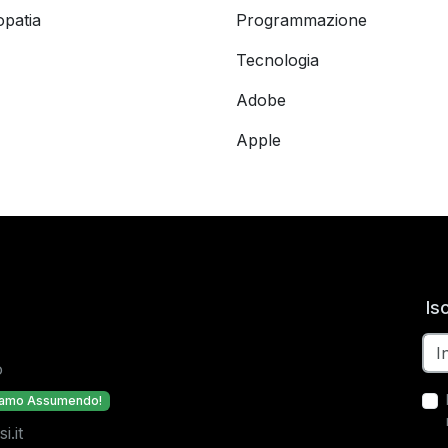
opatia
Programmazione
Tecnologia
Adobe
Apple
Is
o
iamo Assumendo!
.it