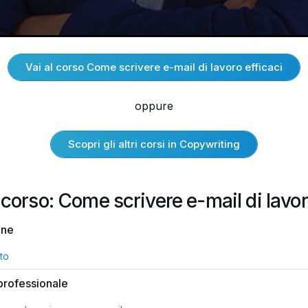
Vai al corso Come scrivere e-mail di lavoro efficaci
oppure
Scopri gli altri corsi in Copywriting
 corso: Come scrivere e-mail di lavor
one
to
 professionale