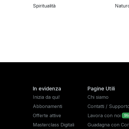
Spiritualità
Natur
In evidenza
Pagine Utili
Inizia da qui!
Chi siamo
Abbonamenti
Contatti / Support
Offerte attive
Lavora con noi
St
Masterclass Digitali
Guadagna con Corsi