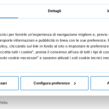
e
Dettagli
io
ersuadere
ecnici per fornirle un’esperienza di navigazione migliore e, prev
quenza delle informazioni
r proporle informazioni e pubblicità in linea con le sue preferenze.
licy, cliccando sul link in fondo al sito o impostare le preferenz
to delle informazioni
etta tutti i cookie”, presta il consenso all’uso di tutti i tipi di c
zioni
lo cookie necessari” e saranno attivati i soli cookie tecnici nec
sari
Configura preferenze
A
i semplici
fetta