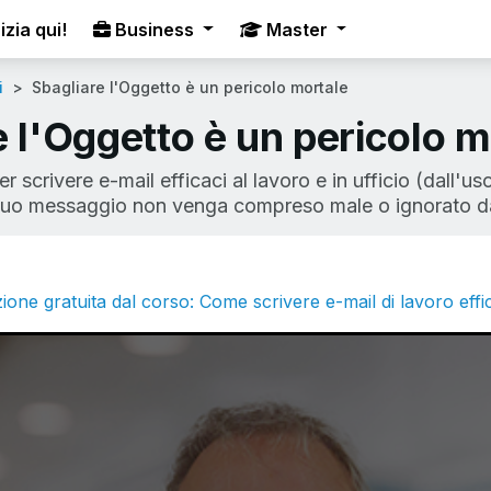
izia qui!
Business
Master
i
Sbagliare l'Oggetto è un pericolo mortale
e l'Oggetto è un pericolo m
r scrivere e-mail efficaci al lavoro e in ufficio (dall'u
l tuo messaggio non venga compreso male o ignorato da
ione gratuita dal corso: Come scrivere e-mail di lavoro effi