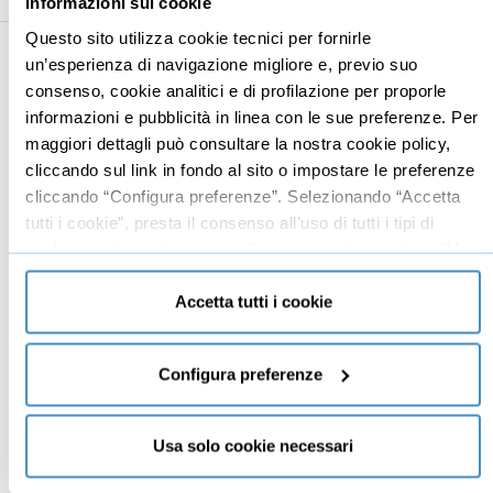
Informazioni sui cookie
Questo sito utilizza cookie tecnici per fornirle
un’esperienza di navigazione migliore e, previo suo
Business
Digital marketing
consenso, cookie analitici e di profilazione per proporle
informazioni e pubblicità in linea con le sue preferenze. Per
Mindset imprenditoriale
Seo
maggiori dettagli può consultare la nostra cookie policy,
Imprenditoria
Social media manager
cliccando sul link in fondo al sito o impostare le preferenze
Risorse Umane
E-commerce
cliccando “Configura preferenze”. Selezionando “Accetta
tutti i cookie”, presta il consenso all’uso di tutti i tipi di
Vendita
Google
cookie mentre può revocare il consenso cliccando su “Usa
Branding
Data analyst
solo cookie necessari” e saranno attivati i soli cookie
Leadership
tecnici necessari al corretto funzionamento del sito.
Accetta tutti i cookie
Business management
Marketing
Configura preferenze
Produttività
Gestione aziendale
Usa solo cookie necessari