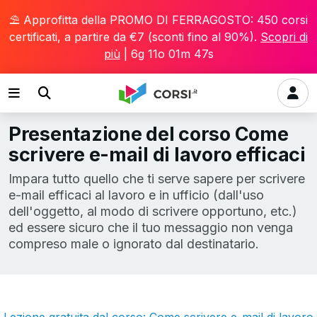
⛱️ Approfitta della PROMO DI FERRAGOSTO: 450 corsi
certificati, a partire da €7 (sconti fino al 90%).
Scopri di
più
|
6g 11o 01m 46s
Presentazione del corso Come
scrivere e-mail di lavoro efficaci
Impara tutto quello che ti serve sapere per scrivere
e-mail efficaci al lavoro e in ufficio (dall'uso
dell'oggetto, al modo di scrivere opportuno, etc.)
ed essere sicuro che il tuo messaggio non venga
compreso male o ignorato dal destinatario.