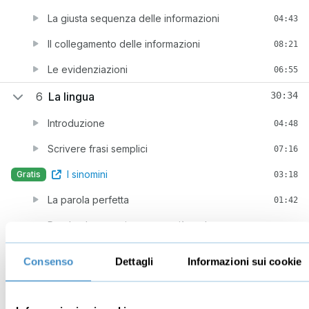
La giusta sequenza delle informazioni
04:43
Il collegamento delle informazioni
08:21
Le evidenziazioni
06:55
6
La lingua
30:34
Introduzione
04:48
Scrivere frasi semplici
07:16
I sinomini
Gratis
03:18
La parola perfetta
01:42
Parole che non si possono più vedere
03:32
La comunicazione è un fatto personale
01:03
Consenso
Dettagli
Informazioni sui cookie
Software consigliati
08:55