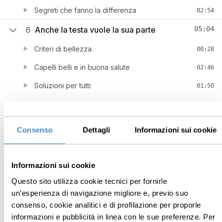
Segreti che fanno la differenza
02:54
6
Anche la testa vuole la sua parte
05:04
Criteri di bellezza
00:28
Capelli belli e in buona salute
02:46
Soluzioni per tutti
01:50
Consenso
Dettagli
Informazioni sui cookie
Business
Digital marketing
Mindset imprenditoriale
Seo
Informazioni sui cookie
Imprenditoria
Social media manager
Questo sito utilizza cookie tecnici per fornirle
un’esperienza di navigazione migliore e, previo suo
Risorse Umane
E-commerce
consenso, cookie analitici e di profilazione per proporle
Vendita
Google
informazioni e pubblicità in linea con le sue preferenze. Per