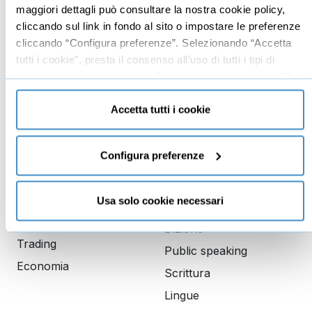
Branding
Data analyst
maggiori dettagli può consultare la nostra cookie policy,
cliccando sul link in fondo al sito o impostare le preferenze
Leadership
cliccando “Configura preferenze”. Selezionando “Accetta
Business management
tutti i cookie”, presta il consenso all’uso di tutti i tipi di
Marketing
cookie mentre può revocare il consenso cliccando su “Usa
solo cookie necessari” e saranno attivati i soli cookie
Produttività
tecnici necessari al corretto funzionamento del sito.
Accetta tutti i cookie
Gestione aziendale
Configura preferenze
Educazione
Comunicazione
finanziaria
Copywriting
Investimenti
Usa solo cookie necessari
PNL
Finanza
Dizione
Trading
Public speaking
Economia
Scrittura
Lingue