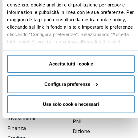
Imprenditoria
Social media manager
consenso, cookie analitici e di profilazione per proporle
informazioni e pubblicità in linea con le sue preferenze. Per
Risorse Umane
E-commerce
maggiori dettagli può consultare la nostra cookie policy,
Vendita
Google
cliccando sul link in fondo al sito o impostare le preferenze
Branding
Data analyst
cliccando “Configura preferenze”. Selezionando “Accetta
tutti i cookie”, presta il consenso all’uso di tutti i tipi di
Leadership
cookie mentre può revocare il consenso cliccando su “Usa
Business management
solo cookie necessari” e saranno attivati i soli cookie
Marketing
tecnici necessari al corretto funzionamento del sito.
Accetta tutti i cookie
Produttività
Gestione aziendale
Configura preferenze
Educazione
Comunicazione
Usa solo cookie necessari
finanziaria
Copywriting
Investimenti
PNL
Finanza
Dizione