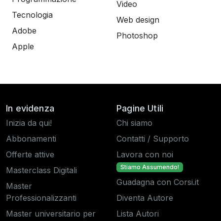
Video
Tecnologia
Web design
Adobe
Photoshop
Apple
In evidenza
Pagine Utili
Inizia da qui!
Chi siamo
Abbonamenti
Contatti / Supporto
Offerte attive
Lavora con noi
Stiamo Assumendo!
Masterclass Digitali
Guadagna con Corsi.it
Master
Professionalizzanti
Diventa Autore
Master universitario per
Lista Autori