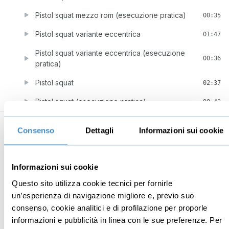
Pistol squat mezzo rom (esecuzione pratica)
00:35
Pistol squat variante eccentrica
01:47
Pistol squat variante eccentrica (esecuzione
00:36
pratica)
Pistol squat
02:37
Pistol squat (esecuzione pratica)
00:42
7
Verticale di forza
13:38
Consenso
Dettagli
Informazioni sui cookie
Frogstand
02:01
Frogstand (esecuzione pratica)
00:33
Informazioni sui cookie
Tripod
02:46
Questo sito utilizza cookie tecnici per fornirle
un’esperienza di navigazione migliore e, previo suo
Tripod (esecuzione pratica)
00:37
consenso, cookie analitici e di profilazione per proporle
Stacchi da frogstand
01:37
informazioni e pubblicità in linea con le sue preferenze. Per