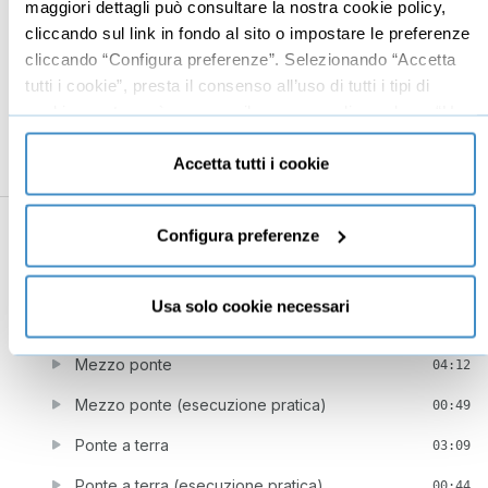
maggiori dettagli può consultare la nostra cookie policy,
Stacchi da frogstand (esecuzione pratica)
00:33
cliccando sul link in fondo al sito o impostare le preferenze
Frogstand to handstand
01:38
cliccando “Configura preferenze”. Selezionando “Accetta
tutti i cookie”, presta il consenso all’uso di tutti i tipi di
Frogstand to handstand (esecuzione pratica)
00:34
cookie mentre può revocare il consenso cliccando su “Usa
Handstand to frogstand
solo cookie necessari” e saranno attivati i soli cookie
02:47
tecnici necessari al corretto funzionamento del sito.
Accetta tutti i cookie
Handstand to frogstand (esecuzione pratica)
00:32
8
Ponte rovesciato
14:13
Configura preferenze
Estensione toracica ed estensione del bacino
03:47
Estensione toracica ed estensione del bacino
Usa solo cookie necessari
01:32
(esecuzione pratica)
Mezzo ponte
04:12
Mezzo ponte (esecuzione pratica)
00:49
Ponte a terra
03:09
Ponte a terra (esecuzione pratica)
00:44