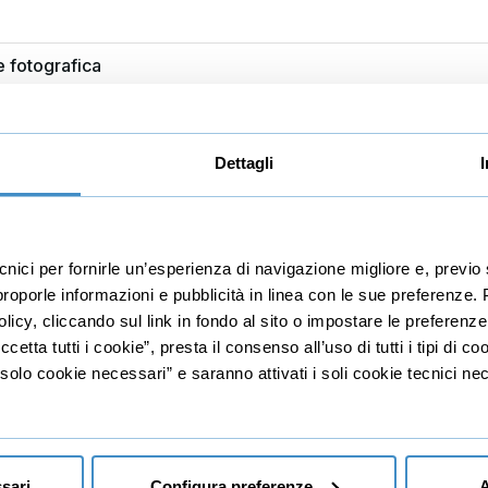
 fotografica
Dettagli
tto
tà ISO
ecnici per fornirle un’esperienza di navigazione migliore e, prev
o del bianco
r proporle informazioni e pubblicità in linea con le sue preferenze.
e ausiliaria
licy, cliccando sul link in fondo al sito o impostare le preferenz
etta tutti i cookie”, presta il consenso all’uso di tutti i tipi di c
lo cookie necessari” e saranno attivati i soli cookie tecnici nec
le
ve
ori di luce
sari
Configura preferenze
A