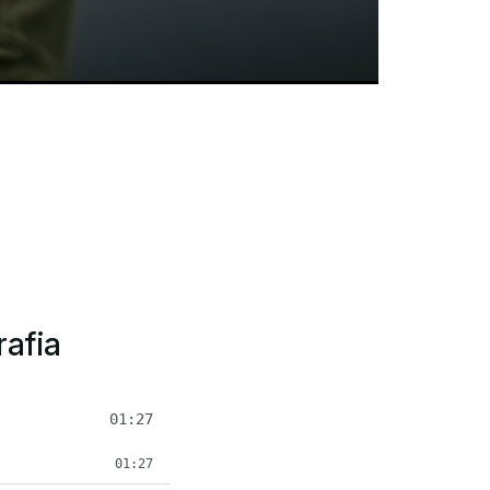
rafia
01:27
01:27