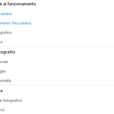
e al funzionamento
ocamere
amento fotocamera
grafico
co
tografici
ocale
aglio
ionalità
ra
 fotografica
rzi