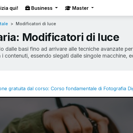
izia qui!
Business
Master
tale
Modificatori di luce
aria: Modificatori di luce
ndo dalle basi fino ad arrivare alle tecniche avanzate p
 i contenuti, essendo slegati dalle singole macchine, e
one gratuita dal corso: Corso fondamentale di Fotografia Dig