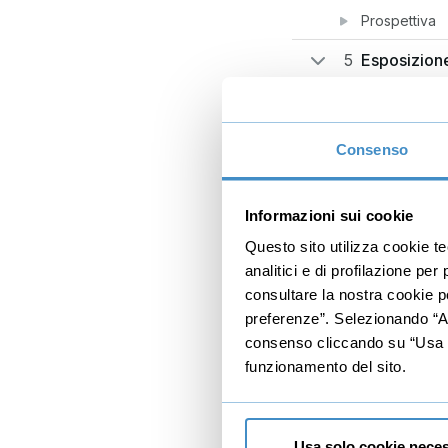
Prospettiva
5
Esposizione
Esposimetro
Diaframma
Consenso
Tempo di sca
Sensibili
Gratis
Informazioni sui cookie
Questo sito utilizza cookie t
Bilanciament
analitici e di profilazione pe
6
Illuminazion
consultare la nostra cookie po
preferenze”. Selezionando “Acc
Il flash
consenso cliccando su “Usa so
TTL o Manua
funzionamento del sito.
Modalità Sla
Modificat
Gratis
Usa solo cookie neces