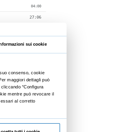
04:00
27:06
05:35
06:07
Informazioni sui cookie
04:36
05:03
io suo consenso, cookie
05:45
 Per maggiori dettagli può
24:35
e cliccando “Configura
ookie mentre può revocare il
04:44
essari al corretto
04:53
09:12
05:46
ccetta tutti i cookie