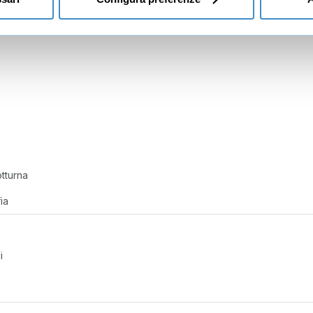
scatto
tturna
ia
i