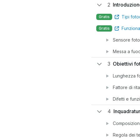
2
Introduzion
Tipi fot
Gratis
Funzion
Gratis
Sensore foto
Messa a fuo
3
Obiettivi fo
Lunghezza f
Fattore di rit
Difetti e funz
4
Inquadratu
Composizione
Regola dei te