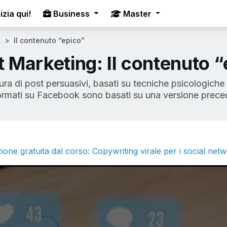
izia qui!
Business
Master
k
Il contenuto “epico”
t Marketing: Il contenuto 
ttura di post persuasivi, basati su tecniche psicologiche
formati su Facebook sono basati su una versione prece
ione gratuita dal corso: Copywriting virale per i social net