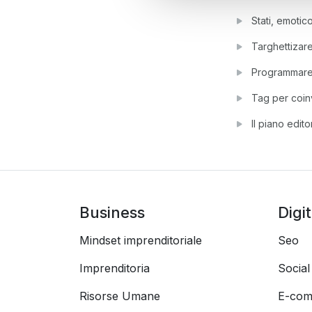
Stati, emoti
Targhettizar
Programmare i
Tag per coin
Il piano edit
Business
Digi
Mindset imprenditoriale
Seo
Imprenditoria
Socia
Risorse Umane
E-com