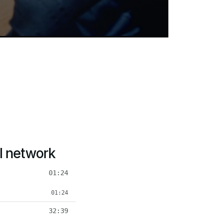
al network
01:24
01:24
32:39