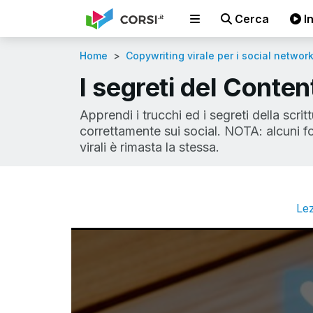
Cerca
In
Home
Copywriting virale per i social networ
I segreti del Conten
Apprendi i trucchi ed i segreti della scri
correttamente sui social. NOTA: alcuni 
virali è rimasta la stessa.
Lez