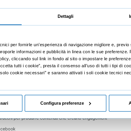
di ogni post
Dettagli
 emotive per creare viralità
 un post: la componente visiva e quella copy
 i segreti di copywriting per un post efficace
ecnici per fornirle un’esperienza di navigazione migliore e, prev
r proporle informazioni e pubblicità in linea con le sue preferenze.
 testi vincenti
licy, cliccando sul link in fondo al sito o impostare le preferenz
eti per immagini irresistibili
etta tutti i cookie”, presta il consenso all’uso di tutti i tipi di c
lo cookie necessari” e saranno attivati i soli cookie tecnici nec
 definitive
euromarketing
atteristiche
sari
Configura preferenze
A
entità visivo per un brand
 trucchi per produrre contenuti che creano engagement
Facebook