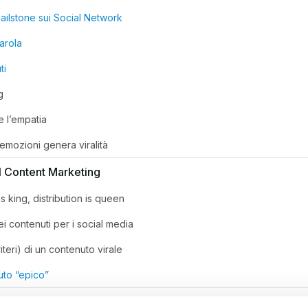
ailstone sui Social Network
arola
ti
g
e l’empatia
emozioni genera viralità
el Content Marketing
s king, distribution is queen
 contenuti per i social media
riteri) di un contenuto virale
uto “epico”
er creare post persuasivi