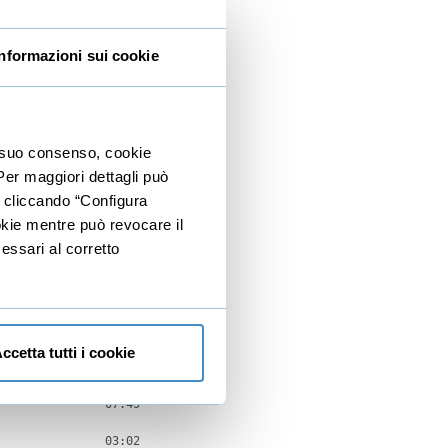
04:55
Informazioni sui cookie
01:34
00:39
07:00
io suo consenso, cookie
 Per maggiori dettagli può
05:35
e cliccando “Configura
00:43
ookie mentre può revocare il
essari al corretto
25:24
01:15
02:01
ccetta tutti i cookie
04:06
07:45
03:02