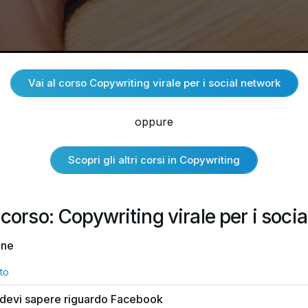
Vai al corso Copywriting virale per i social network
oppure
Scopri gli altri corsi in Copywriting
 corso: Copywriting virale per i soci
one
to
 devi sapere riguardo Facebook