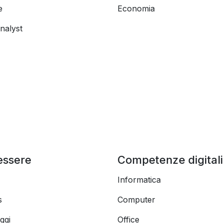
e
Economia
nalyst
essere
Competenze digitali
Informatica
s
Computer
ggi
Office