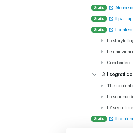
Alcune m
Gratis
Il passap
Gratis
I contenu
Gratis
Lo storytellin
Le emozioni 
Condividere 
3
I segreti d
The content i
Lo schema dei
I 7 segreti (c
Il conten
Gratis
4
I trucchi p