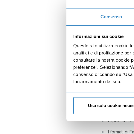
I 3 obiettivi 
Consenso
Le 3 leve
Gratis
Le 2 parti di
Informazioni sui cookie
Le tecniche e
Questo sito utilizza cookie t
analitici e di profilazione pe
Lo schema dei
consultare la nostra cookie po
Trucchi e segr
preferenze”. Selezionando “Acc
consenso cliccando su “Usa so
5
Le tecniche
funzionamento del sito.
Immagini e n
Formati e car
Usa solo cookie neces
Sistema di id
Espedienti e
I formati di 