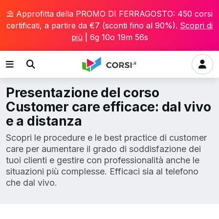
⛱️ Approfitta della PROMO DI FERRAGOSTO: 450 corsi
certificati, a partire da €7 (sconti fino al 90%).
Scopri di
più
|
6g 10o 19m 55s
Presentazione del corso
Customer care efficace: dal vivo
e a distanza
Scopri le procedure e le best practice di customer
care per aumentare il grado di soddisfazione dei
tuoi clienti e gestire con professionalità anche le
situazioni più complesse. Efficaci sia al telefono
che dal vivo.