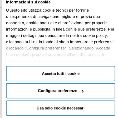
Informazioni sui cookie
Questo sito utilizza cookie tecnici per fornirle
un’esperienza di navigazione migliore e, previo suo
Business
Digital marketing
consenso, cookie analitici e di profilazione per proporle
informazioni e pubblicità in linea con le sue preferenze. Per
Mindset imprenditoriale
Seo
maggiori dettagli può consultare la nostra cookie policy,
Imprenditoria
Social media manager
cliccando sul link in fondo al sito o impostare le preferenze
Risorse Umane
E-commerce
cliccando “Configura preferenze”. Selezionando “Accetta
tutti i cookie”, presta il consenso all’uso di tutti i tipi di
Vendita
Google
cookie mentre può revocare il consenso cliccando su “Usa
Branding
Data analyst
solo cookie necessari” e saranno attivati i soli cookie
Leadership
tecnici necessari al corretto funzionamento del sito.
Accetta tutti i cookie
Business management
Marketing
Configura preferenze
Produttività
Gestione aziendale
Usa solo cookie necessari