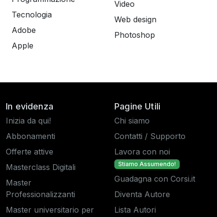
Video
Tecnologia
Web design
Adobe
Photoshop
Apple
In evidenza
Pagine Utili
Inizia da qui!
Chi siamo
Abbonamenti
Contatti / Supporto
Offerte attive
Lavora con noi
Stiamo Assumendo!
Masterclass Digitali
Guadagna con Corsi.it
Master
Professionalizzanti
Diventa Autore
Master universitario per
Lista Autori