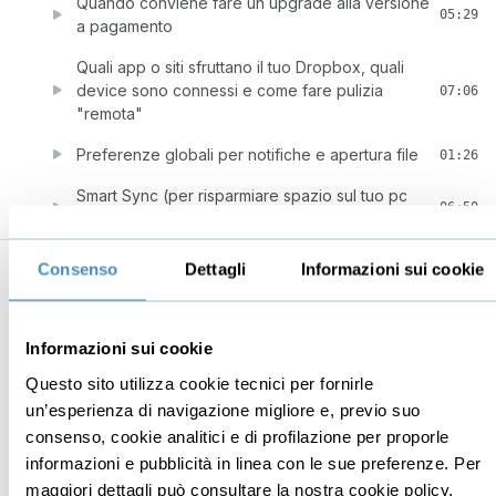
Quando conviene fare un upgrade alla versione
05:29
a pagamento
Quali app o siti sfruttano il tuo Dropbox, quali
device sono connessi e come fare pulizia
07:06
"remota"
Preferenze globali per notifiche e apertura file
01:26
Smart Sync (per risparmiare spazio sul tuo pc
06:50
senza perdere funzionalità)
7
Usare Dropbox su dispositivi mobile
27:14
Consenso
Dettagli
Informazioni sui cookie
Installazione e Configurazione su Android e iOS
03:24
Sincronizzazione selettiva anche da mobile?
Informazioni sui cookie
02:28
Questo sito utilizza cookie tecnici per fornirle
Creare o modificare documenti da App
07:53
un’esperienza di navigazione migliore e, previo suo
Scansione e creazione rapida di PDF
04:08
consenso, cookie analitici e di profilazione per proporle
informazioni e pubblicità in linea con le sue preferenze. Per
Bloccare l'accesso indesiderato e rimuovere i
03:21
maggiori dettagli può consultare la nostra cookie policy,
contenuti