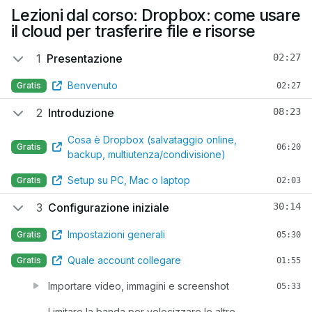
Lezioni dal corso: Dropbox: come usare
il cloud per trasferire file e risorse
1
Presentazione
02:27
Benvenuto
Gratis
02:27
2
Introduzione
08:23
Cosa è Dropbox (salvataggio online,
Gratis
06:20
backup, multiutenza/condivisione)
Setup su PC, Mac o laptop
Gratis
02:03
3
Configurazione iniziale
30:14
Impostazioni generali
Gratis
05:30
Quale account collegare
Gratis
01:55
Importare video, immagini e screenshot
05:33
Limitare la banda per velocizzare le altre