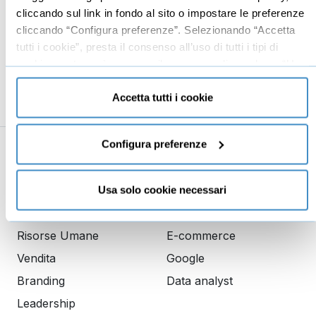
cliccando sul link in fondo al sito o impostare le preferenze
File offline per lavorare anche senza
cliccando “Configura preferenze”. Selezionando “Accetta
03:33
connessione internet
tutti i cookie”, presta il consenso all’uso di tutti i tipi di
cookie mentre può revocare il consenso cliccando su “Usa
Usare Dropbox per salvare video e foto in
02:27
automatico
solo cookie necessari” e saranno attivati i soli cookie
tecnici necessari al corretto funzionamento del sito.
Accetta tutti i cookie
Configura preferenze
Business
Digital marketing
Mindset imprenditoriale
Seo
Usa solo cookie necessari
Imprenditoria
Social media manager
Risorse Umane
E-commerce
Vendita
Google
Branding
Data analyst
Leadership