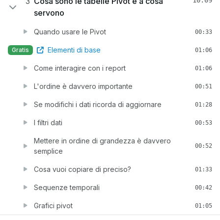
3
Cosa sono le tabelle Pivot e a cosa
10:09
servono
Quando usare le Pivot
00:33
Elementi di base
Gratis
01:06
Come interagire con i report
01:06
L'ordine è davvero importante
00:51
Se modifichi i dati ricorda di aggiornare
01:28
I filtri dati
00:53
Mettere in ordine di grandezza è davvero
00:52
semplice
Cosa vuoi copiare di preciso?
01:33
Sequenze temporali
00:42
Grafici pivot
01:05