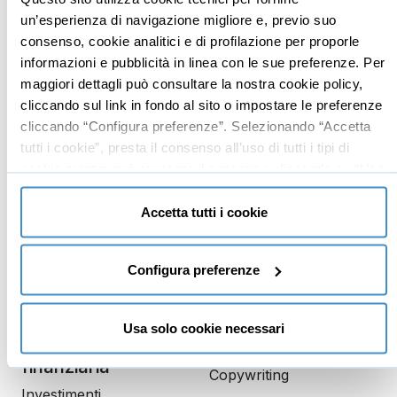
Business
Digital marketing
un’esperienza di navigazione migliore e, previo suo
Mindset imprenditoriale
Seo
consenso, cookie analitici e di profilazione per proporle
informazioni e pubblicità in linea con le sue preferenze. Per
Imprenditoria
Social media manager
maggiori dettagli può consultare la nostra cookie policy,
Risorse Umane
E-commerce
cliccando sul link in fondo al sito o impostare le preferenze
Vendita
Google
cliccando “Configura preferenze”. Selezionando “Accetta
tutti i cookie”, presta il consenso all’uso di tutti i tipi di
Branding
Data analyst
cookie mentre può revocare il consenso cliccando su “Usa
Leadership
solo cookie necessari” e saranno attivati i soli cookie
Business management
tecnici necessari al corretto funzionamento del sito.
Accetta tutti i cookie
Marketing
Produttività
Configura preferenze
Gestione aziendale
Usa solo cookie necessari
Educazione
Comunicazione
finanziaria
Copywriting
Investimenti