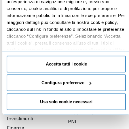
un’esperienza di navigazione migliore e, previo suo
Mindset imprenditoriale
Seo
consenso, cookie analitici e di profilazione per proporle
Imprenditoria
Social media manager
informazioni e pubblicità in linea con le sue preferenze. Per
Risorse Umane
E-commerce
maggiori dettagli può consultare la nostra cookie policy,
cliccando sul link in fondo al sito o impostare le preferenze
Vendita
Google
cliccando “Configura preferenze”. Selezionando “Accetta
Branding
Data analyst
tutti i cookie”, presta il consenso all’uso di tutti i tipi di
Leadership
cookie mentre può revocare il consenso cliccando su “Usa
solo cookie necessari” e saranno attivati i soli cookie
Business management
tecnici necessari al corretto funzionamento del sito.
Accetta tutti i cookie
Marketing
Produttività
Configura preferenze
Gestione aziendale
Usa solo cookie necessari
Educazione
Comunicazione
finanziaria
Copywriting
Investimenti
PNL
Finanza