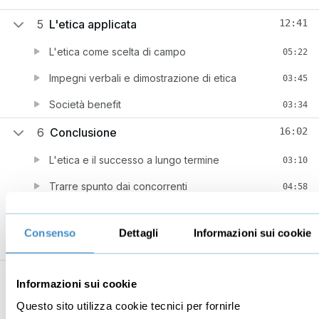
5
L'etica applicata
12:41
L'etica come scelta di campo
05:22
Impegni verbali e dimostrazione di etica
03:45
Società benefit
03:34
6
Conclusione
16:02
L'etica e il successo a lungo termine
03:10
Trarre spunto dai concorrenti
04:58
L'etica e il karma
07:54
Consenso
Dettagli
Informazioni sui cookie
Informazioni sui cookie
Business
Digital marketing
Questo sito utilizza cookie tecnici per fornirle