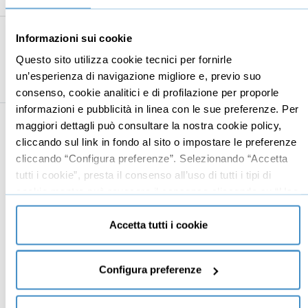
Alcuni consigli
04:45
9
Bonus
05:02
Informazioni sui cookie
Il corso in 5 minuti
05:02
Questo sito utilizza cookie tecnici per fornirle
un’esperienza di navigazione migliore e, previo suo
consenso, cookie analitici e di profilazione per proporle
informazioni e pubblicità in linea con le sue preferenze. Per
maggiori dettagli può consultare la nostra cookie policy,
Business
Digital marketing
cliccando sul link in fondo al sito o impostare le preferenze
cliccando “Configura preferenze”. Selezionando “Accetta
Mindset imprenditoriale
Seo
tutti i cookie”, presta il consenso all’uso di tutti i tipi di
Imprenditoria
Social media manager
cookie mentre può revocare il consenso cliccando su “Usa
solo cookie necessari” e saranno attivati i soli cookie
Risorse Umane
E-commerce
tecnici necessari al corretto funzionamento del sito.
Accetta tutti i cookie
Vendita
Google
Branding
Data analyst
Configura preferenze
Leadership
Business management