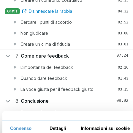
Creare un confronto costruttivo
02:15
Disinnescare la rabbia
Gratis
04:32
Cercare i punti di accordo
02:52
Non giudicare
03:08
Creare un clima di fiducia
03:01
7
Come dare feedback
07:24
L’importanza dei feedback
02:26
Quando dare feedback
01:43
La voce giusta per il feedback giusto
03:15
8
Conclusione
09:02
Gestione dei conflitti
02:35
Efficacia produttiva
01:42
Consenso
Dettagli
Informazioni sui cookie