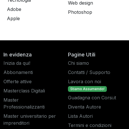
Tecnologia
Web design
Adobe
Photoshop
Apple
In evidenza
Pagine Utili
Inizia da qui!
Chi siamo
Abbonamenti
Contatti / Supporto
Offerte attive
Lavora con noi
Stiamo Assumendo!
Masterclass Digitali
Guadagna con Corsi.it
Master
Professionalizzanti
Diventa Autore
Master universitario per
Lista Autori
imprenditori
Termini e condizioni