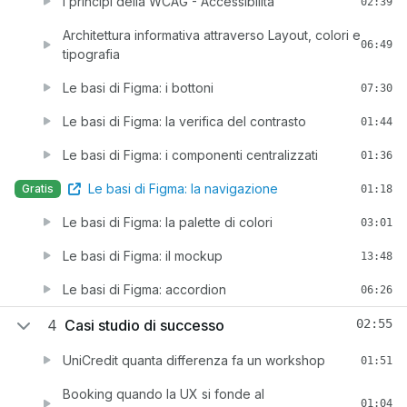
I principi della WCAG - Accessibilità
02:39
Architettura informativa attraverso Layout, colori e
06:49
tipografia
Le basi di Figma: i bottoni
07:30
Le basi di Figma: la verifica del contrasto
01:44
Le basi di Figma: i componenti centralizzati
01:36
Le basi di Figma: la navigazione
Gratis
01:18
Le basi di Figma: la palette di colori
03:01
Le basi di Figma: il mockup
13:48
Le basi di Figma: accordion
06:26
4
Casi studio di successo
02:55
UniCredit quanta differenza fa un workshop
01:51
Booking quando la UX si fonde al
01:04