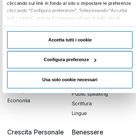
cliccando sul link in fondo al sito o impostare le preferenze
Business management
cliccando “Configura preferenze”. Selezionando “Accetta
Marketing
tutti i cookie”, presta il consenso all’uso di tutti i tipi di
cookie mentre può revocare il consenso cliccando su “Usa
Produttività
solo cookie necessari” e saranno attivati i soli cookie
Gestione aziendale
tecnici necessari al corretto funzionamento del sito.
Accetta tutti i cookie
Educazione
Comunicazione
Configura preferenze
finanziaria
Copywriting
Investimenti
PNL
Usa solo cookie necessari
Finanza
Dizione
Trading
Public speaking
Economia
Scrittura
Lingue
Crescita Personale
Benessere