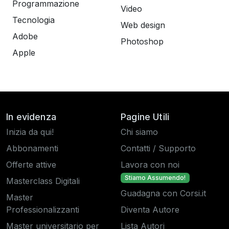
Programmazione
Video
Tecnologia
Web design
Adobe
Photoshop
Apple
In evidenza
Pagine Utili
Inizia da qui!
Chi siamo
Abbonamenti
Contatti / Supporto
Offerte attive
Lavora con noi
Stiamo Assumendo!
Masterclass Digitali
Guadagna con Corsi.it
Master
Professionalizzanti
Diventa Autore
Master universitario per
Lista Autori