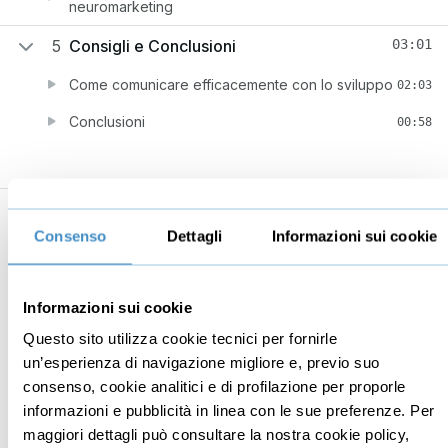
neuromarketing
5
Consigli e Conclusioni
03:01
Come comunicare efficacemente con lo sviluppo
02:03
Conclusioni
00:58
Consenso
Dettagli
Informazioni sui cookie
Business
Digital marketing
Mindset imprenditoriale
Seo
Informazioni sui cookie
Imprenditoria
Social media manager
Questo sito utilizza cookie tecnici per fornirle
Risorse Umane
E-commerce
un’esperienza di navigazione migliore e, previo suo
Vendita
Google
consenso, cookie analitici e di profilazione per proporle
Branding
Data analyst
informazioni e pubblicità in linea con le sue preferenze. Per
maggiori dettagli può consultare la nostra cookie policy,
Leadership