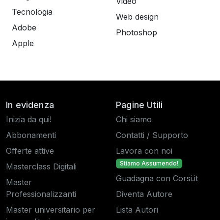
Video
Tecnologia
Web design
Adobe
Photoshop
Apple
In evidenza
Pagine Utili
Inizia da qui!
Chi siamo
Abbonamenti
Contatti / Supporto
Offerte attive
Lavora con noi
Stiamo Assumendo!
Masterclass Digitali
Guadagna con Corsi.it
Master
Professionalizzanti
Diventa Autore
Master universitario per
Lista Autori