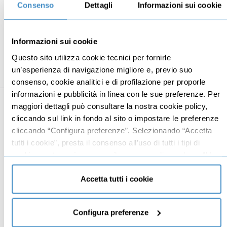
Consenso
Dettagli
Informazioni sui cookie
Comunicare direttamente e personalmente i
04:29
valori
La figura del custode del brand
03:27
Informazioni sui cookie
Il concetto chiave
01:43
Questo sito utilizza cookie tecnici per fornirle
un’esperienza di navigazione migliore e, previo suo
consenso, cookie analitici e di profilazione per proporle
informazioni e pubblicità in linea con le sue preferenze. Per
maggiori dettagli può consultare la nostra cookie policy,
Business
Digital marketing
cliccando sul link in fondo al sito o impostare le preferenze
cliccando “Configura preferenze”. Selezionando “Accetta
Mindset imprenditoriale
Seo
tutti i cookie”, presta il consenso all’uso di tutti i tipi di
Imprenditoria
Social media manager
cookie mentre può revocare il consenso cliccando su “Usa
Risorse Umane
E-commerce
solo cookie necessari” e saranno attivati i soli cookie
tecnici necessari al corretto funzionamento del sito.
Accetta tutti i cookie
Vendita
Google
Branding
Data analyst
Configura preferenze
Leadership