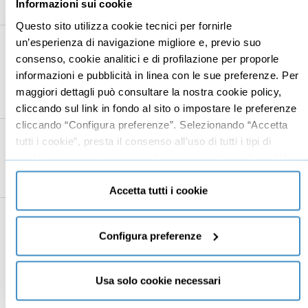
Informazioni sui cookie
03:29
opportunità immobiliari valide
Questo sito utilizza cookie tecnici per fornirle
6
A cosa stare attenti
05:16
un’esperienza di navigazione migliore e, previo suo
consenso, cookie analitici e di profilazione per proporle
Passaporto dell'immobile: documentazione
03:49
informazioni e pubblicità in linea con le sue preferenze. Per
necessaria
maggiori dettagli può consultare la nostra cookie policy,
Conoscere la "provenienza" dell'immobile
Gratis
01:27
cliccando sul link in fondo al sito o impostare le preferenze
cliccando “Configura preferenze”. Selezionando “Accetta
7
Spunti per finanziare l'investimento
02:51
tutti i cookie”, presta il consenso all’uso di tutti i tipi di
cookie mentre può revocare il consenso cliccando su “Usa
Come ragionare con le banche
01:57
solo cookie necessari” e saranno attivati i soli cookie
Possibili modelli di partnership
00:54
tecnici necessari al corretto funzionamento del sito.
Accetta tutti i cookie
8
Spunti per concludere l'investimento
08:37
Configura preferenze
Come vendere velocemente l'immobile
06:54
Conclusione
01:43
Usa solo cookie necessari