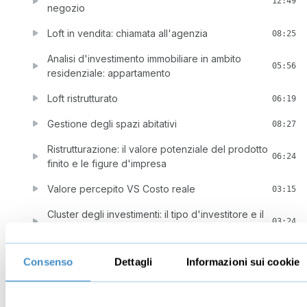
12:49
negozio
Loft in vendita: chiamata all'agenzia
08:25
Analisi d'investimento immobiliare in ambito
05:56
residenziale: appartamento
Loft ristrutturato
06:19
Gestione degli spazi abitativi
08:27
Ristrutturazione: il valore potenziale del prodotto
06:24
finito e le figure d'impresa
Valore percepito VS Costo reale
03:15
Cluster degli investimenti: il tipo d'investitore e il
03:24
giusto profilo di rischio
Investire in base alla liquidità a disposizione
02:25
Consenso
Dettagli
Informazioni sui cookie
Diverse tipologie d'investimento immobiliare
02:31
I cicli del mercato e dove e come trovare