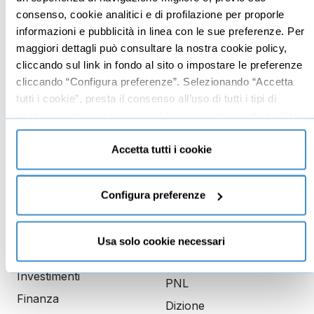
consenso, cookie analitici e di profilazione per proporle
Imprenditoria
Social media manager
informazioni e pubblicità in linea con le sue preferenze. Per
Risorse Umane
E-commerce
maggiori dettagli può consultare la nostra cookie policy,
Vendita
Google
cliccando sul link in fondo al sito o impostare le preferenze
cliccando “Configura preferenze”. Selezionando “Accetta
Branding
Data analyst
tutti i cookie”, presta il consenso all’uso di tutti i tipi di
Leadership
cookie mentre può revocare il consenso cliccando su “Usa
Business management
solo cookie necessari” e saranno attivati i soli cookie
tecnici necessari al corretto funzionamento del sito.
Marketing
Accetta tutti i cookie
Produttività
Gestione aziendale
Configura preferenze
Educazione
Comunicazione
Usa solo cookie necessari
finanziaria
Copywriting
Investimenti
PNL
Finanza
Dizione