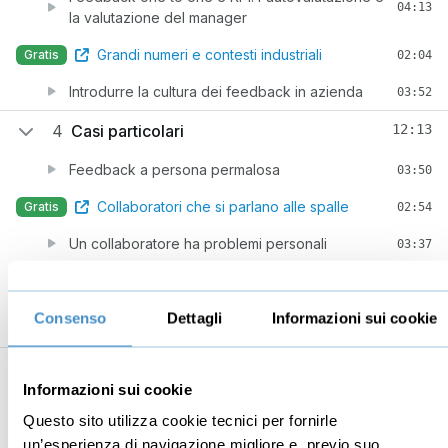
04:13
la valutazione del manager
Grandi numeri e contesti industriali
Gratis
02:04
Introdurre la cultura dei feedback in azienda
03:52
4
Casi particolari
12:13
Feedback a persona permalosa
03:50
Collaboratori che si parlano alle spalle
Gratis
02:54
Un collaboratore ha problemi personali
03:37
Conclusione
01:52
Consenso
Dettagli
Informazioni sui cookie
Informazioni sui cookie
Business
Digital marketing
Questo sito utilizza cookie tecnici per fornirle
Mindset imprenditoriale
Seo
un’esperienza di navigazione migliore e, previo suo