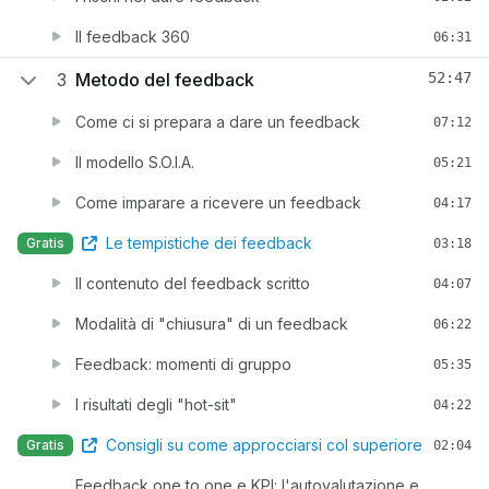
Il feedback 360
06:31
3
Metodo del feedback
52:47
Come ci si prepara a dare un feedback
07:12
Il modello S.O.I.A.
05:21
Come imparare a ricevere un feedback
04:17
Le tempistiche dei feedback
Gratis
03:18
Il contenuto del feedback scritto
04:07
Modalità di "chiusura" di un feedback
06:22
Feedback: momenti di gruppo
05:35
I risultati degli "hot-sit"
04:22
Consigli su come approcciarsi col superiore
Gratis
02:04
Feedback one to one e KPI: l'autovalutazione e