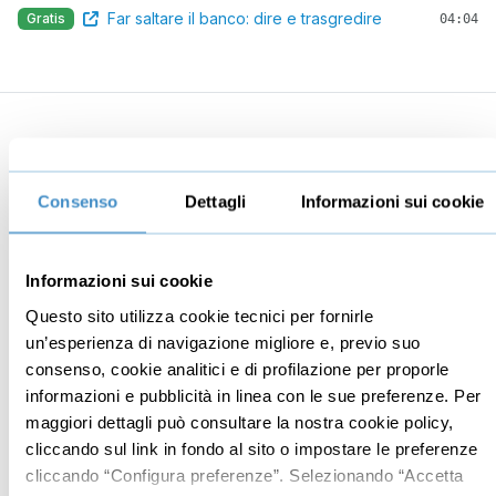
Far saltare il banco: dire e trasgredire
Gratis
04:04
Business
Digital marketing
Mindset imprenditoriale
Seo
Consenso
Dettagli
Informazioni sui cookie
Imprenditoria
Social media manager
Risorse Umane
E-commerce
Informazioni sui cookie
Vendita
Google
Questo sito utilizza cookie tecnici per fornirle
Branding
Data analyst
un’esperienza di navigazione migliore e, previo suo
consenso, cookie analitici e di profilazione per proporle
Leadership
informazioni e pubblicità in linea con le sue preferenze. Per
Business management
maggiori dettagli può consultare la nostra cookie policy,
Marketing
cliccando sul link in fondo al sito o impostare le preferenze
cliccando “Configura preferenze”. Selezionando “Accetta
Produttività