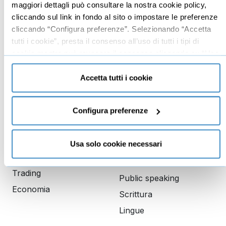
Branding
Data analyst
maggiori dettagli può consultare la nostra cookie policy,
cliccando sul link in fondo al sito o impostare le preferenze
Leadership
cliccando “Configura preferenze”. Selezionando “Accetta
Business management
tutti i cookie”, presta il consenso all’uso di tutti i tipi di
Marketing
cookie mentre può revocare il consenso cliccando su “Usa
solo cookie necessari” e saranno attivati i soli cookie
Produttività
tecnici necessari al corretto funzionamento del sito.
Accetta tutti i cookie
Gestione aziendale
Configura preferenze
Educazione
Comunicazione
finanziaria
Copywriting
Investimenti
Usa solo cookie necessari
PNL
Finanza
Dizione
Trading
Public speaking
Economia
Scrittura
Lingue