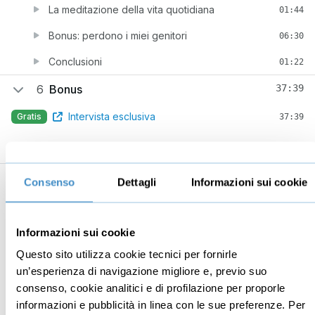
La meditazione della vita quotidiana
01:44
Bonus: perdono i miei genitori
06:30
Conclusioni
01:22
6
Bonus
37:39
Intervista esclusiva
Gratis
37:39
Consenso
Dettagli
Informazioni sui cookie
Business
Digital marketing
Mindset imprenditoriale
Seo
Informazioni sui cookie
Imprenditoria
Social media manager
Questo sito utilizza cookie tecnici per fornirle
un’esperienza di navigazione migliore e, previo suo
Risorse Umane
E-commerce
consenso, cookie analitici e di profilazione per proporle
Vendita
Google
informazioni e pubblicità in linea con le sue preferenze. Per