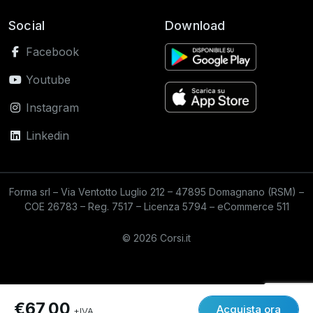
Social
Download
Facebook
Youtube
Instagram
Linkedin
Forma srl – Via Ventotto Luglio 212 – 47895 Domagnano (RSM) –
COE 26783 – Reg. 7517 – Licenza 5794 – eCommerce 511
© 2026 Corsi.it
€67,00
Acquista ora
+IVA