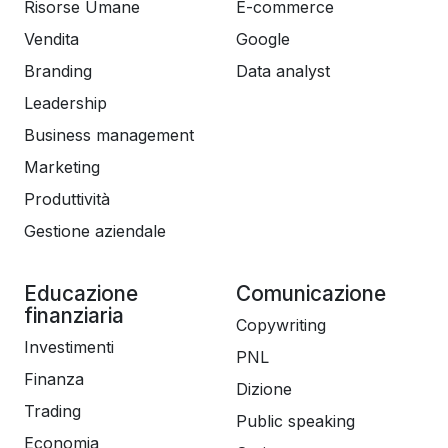
Il focus non è più un lusso: è un’abilità essenziale.
Risorse Umane
E-commerce
Impegniamoci insieme: segui il percorso, completa i
Vendita
Google
primi 7 giorni, e costruisci il tuo "Focus Plan" per
Branding
Data analyst
mantenere i risultati giorno dopo giorno.
Leadership
Iniziamo subito!
Business management
Marketing
Produttività
Gestione aziendale
Educazione
Comunicazione
finanziaria
Copywriting
Investimenti
PNL
Finanza
Dizione
Trading
Public speaking
Economia