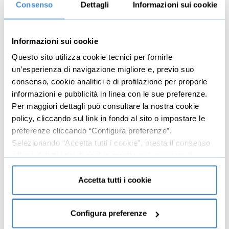
Consenso
Dettagli
Informazioni sui cookie
6
Giorno 6-7: Consolidare e mantenere
07:24
Giorno 6: Pause strategiche e recupero attivo
03:32
Informazioni sui cookie
Giorno 7: Revisione e ottimizzazione
Questo sito utilizza cookie tecnici per fornirle
03:52
personale
un’esperienza di navigazione migliore e, previo suo
consenso, cookie analitici e di profilazione per proporle
7
Applicazione pratica e chiusura
11:18
informazioni e pubblicità in linea con le sue preferenze.
Come adattare il protocollo alla propria vita
04:33
Per maggiori dettagli può consultare la nostra cookie
policy, cliccando sul link in fondo al sito o impostare le
Sintesi dei punti chiave
02:17
preferenze cliccando “Configura preferenze”.
Motivazione finale per mantenere il focus nel
Selezionando “Accetta tutti i cookie”, presta il consenso
04:28
tempo
all’uso di tutti i tipi di cookie mentre può revocare il
consenso cliccando su “Usa solo cookie necessari” e
saranno attivati i soli cookie tecnici necessari al corretto
Accetta tutti i cookie
funzionamento del sito.
Dettagli
Configura preferenze
Hai notato quanto è difficile restare concentrato oggi?