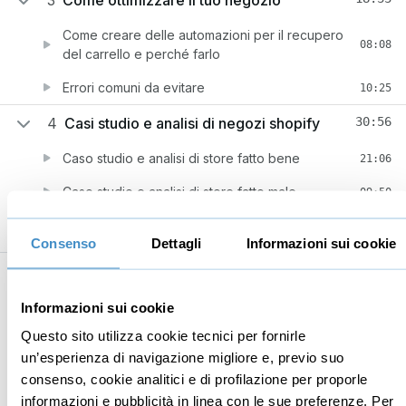
3
Come ottimizzare il tuo negozio
Come creare delle automazioni per il recupero
08:08
del carrello e perché farlo
Errori comuni da evitare
10:25
4
Casi studio e analisi di negozi shopify
30:56
Caso studio e analisi di store fatto bene
21:06
Caso studio e analisi di store fatto male
09:50
Consenso
Dettagli
Informazioni sui cookie
Business
Digital marketing
Informazioni sui cookie
Mindset imprenditoriale
Seo
Questo sito utilizza cookie tecnici per fornirle
un’esperienza di navigazione migliore e, previo suo
Imprenditoria
Social media manager
consenso, cookie analitici e di profilazione per proporle
Risorse Umane
E-commerce
informazioni e pubblicità in linea con le sue preferenze. Per