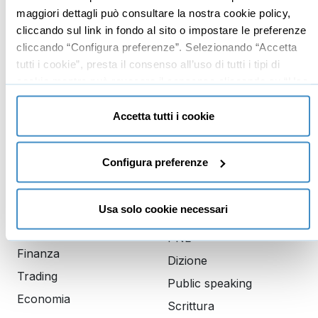
Vendita
Google
maggiori dettagli può consultare la nostra cookie policy,
cliccando sul link in fondo al sito o impostare le preferenze
Branding
Data analyst
cliccando “Configura preferenze”. Selezionando “Accetta
Leadership
tutti i cookie”, presta il consenso all’uso di tutti i tipi di
Business management
cookie mentre può revocare il consenso cliccando su “Usa
solo cookie necessari” e saranno attivati i soli cookie
Marketing
tecnici necessari al corretto funzionamento del sito.
Accetta tutti i cookie
Produttività
Gestione aziendale
Configura preferenze
Educazione
Comunicazione
finanziaria
Usa solo cookie necessari
Copywriting
Investimenti
PNL
Finanza
Dizione
Trading
Public speaking
Economia
Scrittura