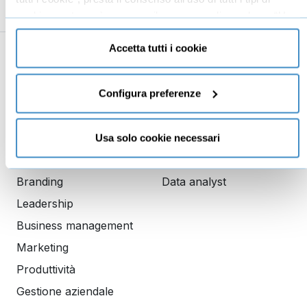
cookie mentre può revocare il consenso cliccando su “Usa
solo cookie necessari” e saranno attivati i soli cookie
tecnici necessari al corretto funzionamento del sito.
Accetta tutti i cookie
Business
Digital marketing
Mindset imprenditoriale
Configura preferenze
Seo
Imprenditoria
Social media manager
Risorse Umane
E-commerce
Usa solo cookie necessari
Vendita
Google
Branding
Data analyst
Leadership
Business management
Marketing
Produttività
Gestione aziendale