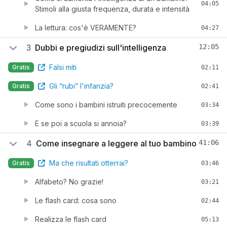
04:05
Stimoli alla giusta frequenza, durata e intensità
La lettura: cos'è VERAMENTE?
04:27
3
Dubbi e pregiudizi sull'intelligenza
12:05
Falsi miti
Gratis
02:11
Gli “rubi” l'infanzia?
Gratis
02:41
Come sono i bambini istruiti precocemente
03:34
E se poi a scuola si annoia?
03:39
4
Come insegnare a leggere al tuo bambino
41:06
Ma che risultati otterrai?
Gratis
03:46
Alfabeto? No grazie!
03:21
Le flash card: cosa sono
02:44
Realizza le flash card
05:13