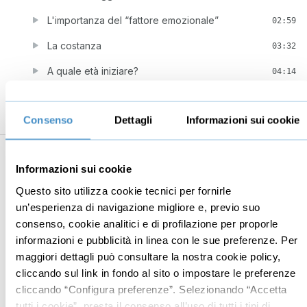
L'importanza del “fattore emozionale”
02:59
La costanza
03:32
A quale età iniziare?
04:14
Ultimi dettagli
04:35
Consenso
Dettagli
Informazioni sui cookie
Il pericolo più grande
02:22
6
Alcuni giochi con la lettura e...questo è
21:23
solo l'inizio!
Informazioni sui cookie
Questo sito utilizza cookie tecnici per fornirle
Come faccio a sapere se sta imparando?
02:28
un’esperienza di navigazione migliore e, previo suo
Qualche gioco di esempio
05:07
consenso, cookie analitici e di profilazione per proporle
informazioni e pubblicità in linea con le sue preferenze. Per
Come motivare il bambino
04:15
maggiori dettagli può consultare la nostra cookie policy,
Perchè questo gioco funziona e...e poi?
04:06
cliccando sul link in fondo al sito o impostare le preferenze
cliccando “Configura preferenze”. Selezionando “Accetta
Le ultime cose da dire
05:27
tutti i cookie”, presta il consenso all’uso di tutti i tipi di