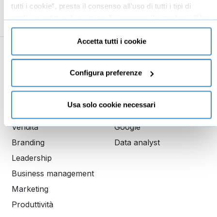
Le ultime cose da dire
05:27
tutti i cookie”, presta il consenso all’uso di tutti i tipi di
cookie mentre può revocare il consenso cliccando su “Usa
solo cookie necessari” e saranno attivati i soli cookie
tecnici necessari al corretto funzionamento del sito.
Accetta tutti i cookie
Business
Digital marketing
Configura preferenze
Mindset imprenditoriale
Seo
Imprenditoria
Social media manager
Usa solo cookie necessari
Risorse Umane
E-commerce
Vendita
Google
Branding
Data analyst
Leadership
Business management
Marketing
Produttività