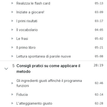
Realizza le flash card
05:13
Iniziate a giocare!
03:09
I primi risultati
03:17
Il vocabolario
04:05
Le frasi
05:02
Il primo libro
05:21
Lettura spontanea di parole nuove
05:08
5
Consigli pratici su come applicare il
28:19
metodo
Gli ingredienti giusti affinchè il programma
02:46
funzioni
Fiducia
02:14
L'atteggiamento giusto
02:28