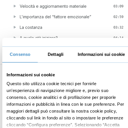
Velocità e aggiornamento materiale
03:09
L'importanza del “fattore emozionale”
02:59
La costanza
03:32
A quale età iniziare?
04:14
Ultimi dettagli
04:35
Consenso
Dettagli
Informazioni sui cookie
Il pericolo più grande
02:22
6
Alcuni giochi con la lettura e...questo è
21:23
Informazioni sui cookie
solo l'inizio!
Questo sito utilizza cookie tecnici per fornirle
Come faccio a sapere se sta imparando?
02:28
un’esperienza di navigazione migliore e, previo suo
consenso, cookie analitici e di profilazione per proporle
Qualche gioco di esempio
05:07
informazioni e pubblicità in linea con le sue preferenze. Per
Come motivare il bambino
04:15
maggiori dettagli può consultare la nostra cookie policy,
cliccando sul link in fondo al sito o impostare le preferenze
Perchè questo gioco funziona e...e poi?
04:06
cliccando “Configura preferenze”. Selezionando “Accetta