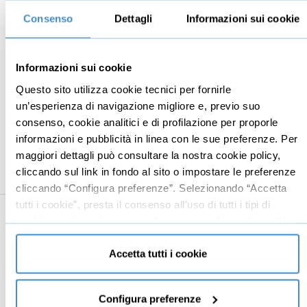
9
Sessione due
59:42
Consenso
Dettagli
Informazioni sui cookie
Alzate laterali con manubri
08:25
Deltoidi posteriori al Peck Back
08:25
Informazioni sui cookie
Questo sito utilizza cookie tecnici per fornirle
Curl con bilanciere curvo in piedi
08:25
un’esperienza di navigazione migliore e, previo suo
Curl con manubri da seduto
14:57
consenso, cookie analitici e di profilazione per proporle
informazioni e pubblicità in linea con le sue preferenze. Per
Push down ai cavi
11:05
maggiori dettagli può consultare la nostra cookie policy,
French press con bilanciere curvo su panca
cliccando sul link in fondo al sito o impostare le preferenze
08:25
piana
cliccando “Configura preferenze”. Selezionando “Accetta
tutti i cookie”, presta il consenso all’uso di tutti i tipi di
10
Sessione tre
01:06:26
cookie mentre può revocare il consenso cliccando su “Usa
Squat con bilanciere
08:25
solo cookie necessari” e saranno attivati i soli cookie
tecnici necessari al corretto funzionamento del sito.
Accetta tutti i cookie
Leg press
08:25
Leg extension
11:05
Configura preferenze