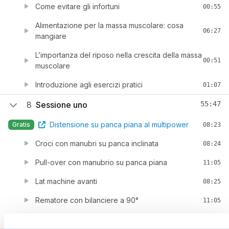
Come evitare gli infortuni
00:55
Alimentazione per la massa muscolare: cosa
06:27
mangiare
L’importanza del riposo nella crescita della massa
00:51
muscolare
Introduzione agli esercizi pratici
01:07
8
Sessione uno
55:47
Distensione su panca piana al multipower
Gratis
08:23
Croci con manubri su panca inclinata
08:24
Pull-over con manubrio su panca piana
11:05
Lat machine avanti
08:25
Rematore con bilanciere a 90°
11:05
Lat machine presa neutra / inversa
08:25