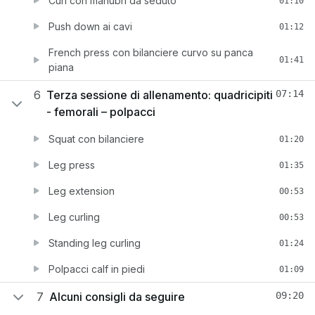
Curl con manubri da seduto
01:10
Push down ai cavi
01:12
French press con bilanciere curvo su panca
01:41
piana
6
Terza sessione di allenamento: quadricipiti
07:14
- femorali – polpacci
Squat con bilanciere
01:20
Leg press
01:35
Leg extension
00:53
Leg curling
00:53
Standing leg curling
01:24
Polpacci calf in piedi
01:09
7
Alcuni consigli da seguire
09:20