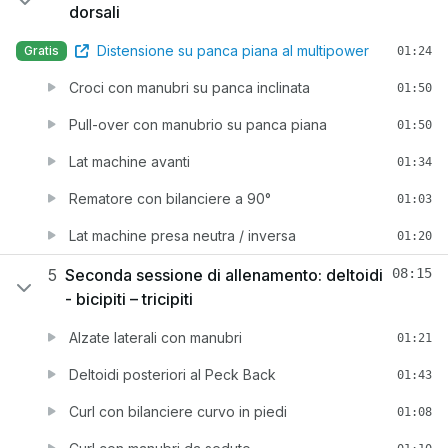
dorsali
Distensione su panca piana al multipower
Gratis
01:24
Croci con manubri su panca inclinata
01:50
Pull-over con manubrio su panca piana
01:50
Lat machine avanti
01:34
Rematore con bilanciere a 90°
01:03
Lat machine presa neutra / inversa
01:20
5
Seconda sessione di allenamento: deltoidi
08:15
- bicipiti – tricipiti
Alzate laterali con manubri
01:21
Deltoidi posteriori al Peck Back
01:43
Curl con bilanciere curvo in piedi
01:08