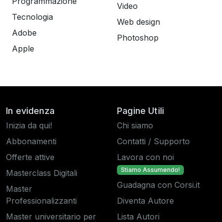
Programmazione
Video
Tecnologia
Web design
Adobe
Photoshop
Apple
In evidenza
Pagine Utili
Inizia da qui!
Chi siamo
Abbonamenti
Contatti / Supporto
Offerte attive
Lavora con noi
Stiamo Assumendo!
Masterclass Digitali
Guadagna con Corsi.it
Master
Professionalizzanti
Diventa Autore
Master universitario per
Lista Autori