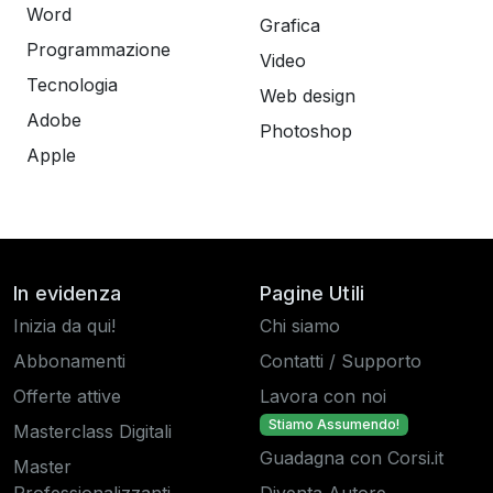
Word
Grafica
Programmazione
Video
Tecnologia
Web design
Adobe
Photoshop
Apple
In evidenza
Pagine Utili
Inizia da qui!
Chi siamo
Abbonamenti
Contatti / Supporto
Offerte attive
Lavora con noi
Stiamo Assumendo!
Masterclass Digitali
Guadagna con Corsi.it
Master