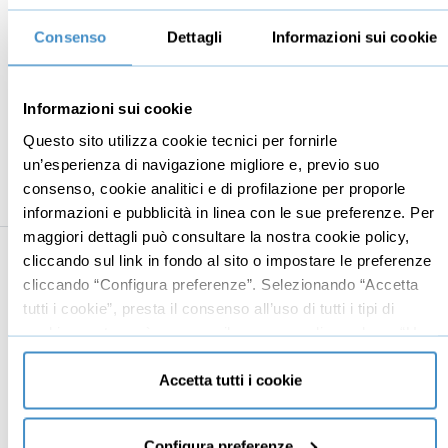
La tua mappa strategica
07:54
Consenso
Dettagli
Informazioni sui cookie
Come mettere le probabilità di successo dalla tua
02:08
parte
Informazioni sui cookie
Bonus: l'applicazione “Lean Startup”
06:32
Questo sito utilizza cookie tecnici per fornirle
Ora è il momento di iniziare
01:36
un’esperienza di navigazione migliore e, previo suo
consenso, cookie analitici e di profilazione per proporle
informazioni e pubblicità in linea con le sue preferenze. Per
maggiori dettagli può consultare la nostra cookie policy,
cliccando sul link in fondo al sito o impostare le preferenze
Business
Digital marketing
cliccando “Configura preferenze”. Selezionando “Accetta
tutti i cookie”, presta il consenso all’uso di tutti i tipi di
Mindset imprenditoriale
Seo
cookie mentre può revocare il consenso cliccando su “Usa
Imprenditoria
Social media manager
solo cookie necessari” e saranno attivati i soli cookie
tecnici necessari al corretto funzionamento del sito.
Risorse Umane
E-commerce
Accetta tutti i cookie
Vendita
Google
Branding
Data analyst
Configura preferenze