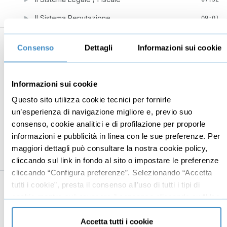
Il Sistema Reputazione
09:01
3
La tua Mappa Strategica Operativa (ed
18:10
Consenso
Dettagli
Informazioni sui cookie
esempi pratici)
La tua mappa strategica
07:54
Informazioni sui cookie
Come mettere le probabilità di successo dalla tua
02:08
parte
Questo sito utilizza cookie tecnici per fornirle
un’esperienza di navigazione migliore e, previo suo
Bonus: l'applicazione “Lean Startup”
06:32
consenso, cookie analitici e di profilazione per proporle
informazioni e pubblicità in linea con le sue preferenze. Per
Ora è il momento di iniziare
01:36
maggiori dettagli può consultare la nostra cookie policy,
cliccando sul link in fondo al sito o impostare le preferenze
cliccando “Configura preferenze”. Selezionando “Accetta
tutti i cookie”, presta il consenso all’uso di tutti i tipi di
cookie mentre può revocare il consenso cliccando su “Usa
Business
Digital marketing
solo cookie necessari” e saranno attivati i soli cookie
Mindset imprenditoriale
Seo
tecnici necessari al corretto funzionamento del sito.
Accetta tutti i cookie