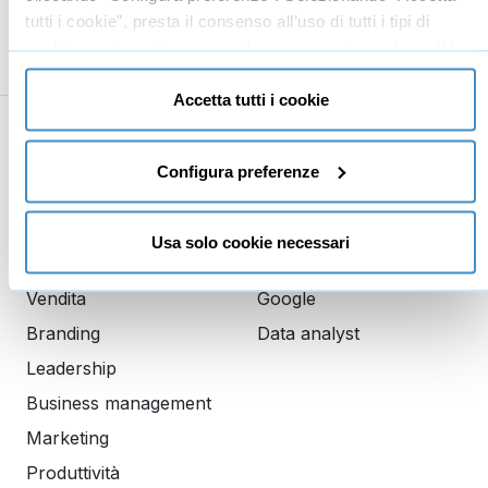
tutti i cookie”, presta il consenso all’uso di tutti i tipi di
BONUS: il Corso in 5 minuti
05:12
cookie mentre può revocare il consenso cliccando su “Usa
solo cookie necessari” e saranno attivati i soli cookie
tecnici necessari al corretto funzionamento del sito.
Accetta tutti i cookie
Business
Digital marketing
Configura preferenze
Mindset imprenditoriale
Seo
Imprenditoria
Social media manager
Usa solo cookie necessari
Risorse Umane
E-commerce
Vendita
Google
Branding
Data analyst
Leadership
Business management
Marketing
Produttività