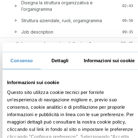
Disegna la struttura organizzativa e
02:43
l’organigramma
Struttura aziendale, ruoli, organigramma
09:56
Job description
09:35
6
Le procedure aziendali e i software
22:45
gestionali
Consenso
Dettagli
Informazioni sui cookie
Le procedure aziendali
03:56
Esempi pratici di procedure aziendali
08:40
Informazioni sui cookie
I software gestionali
10:09
Questo sito utilizza cookie tecnici per fornirle
7
Conclusioni
25:54
un’esperienza di navigazione migliore e, previo suo
consenso, cookie analitici e di profilazione per proporle
Consigli pratici
06:56
informazioni e pubblicità in linea con le sue preferenze. Per
maggiori dettagli può consultare la nostra cookie policy,
Piano d'azione
08:09
cliccando sul link in fondo al sito o impostare le preferenze
BONUS: gestire i progetti e il cambiamento
05:37
cliccando “Configura preferenze”. Selezionando “Accetta